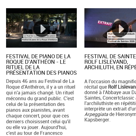
FESTIVAL DE PIANO DE LA
FESTIVAL DE SAINTE
ROQUE D'ANTHÉON - LE
ROLF LISLEVAND,
RITUEL DE LA
ARCHILUTH, EN RÉPE
PRÉSENTATION DES PIANOS
Depuis 46 ans au Festival de La
A l'occasion du magnifi
Roque d'Anthéron, il y a un rituel
récital que
Rolf Lisleva
donné à l'Abbaye aux 
qui n'a jamais changé. Un rituel
Saintes, Concertclassic 
méconnu du grand public. C'est
l'archiluthiste en répétiti
celui de la présentation des
interprète un extrait d'u
pianos aux pianistes, avant
Arpeggiata
de Hierony
chaque concert, pour que ces
Kapsberger.
derniers choisissent celui qu'il
ou elle va jouer. Aujourd'hui,
c'est au tour de Francesco