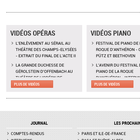
VIDÉOS OPÉRAS
VIDÉOS PIANO
L'ENLÈVEMENT AU SÉRAIL AU
FESTIVAL DE PIANO DE 
THÉÂTRE DES CHAMPS-ELYSÉES
ROQUE D'ANTHÉRON - 
- EXTRAIT DU FINAL DE L'ACTE II
PÜTZ ET BEETHOVEN
LA GRANDE DUCHESSE DE
L'AVENIR DU FESTIVAL 
GÉROLSTEIN D'OFFENBACH AU
PIANO DE LA ROQUE
THÉÂTRE DE L'ODÉON DE
D'ANTHÉRON - INTERV
MARSEILLE - EXTRAIT DE "AH !
CLAIRE DÉSERT, CO-
PLUS DE VIDÉOS
PLUS DE VIDÉOS
C'EST UN FAMEUX RÉGIMENT"
DIRECTRICE ARTISTIQU
L'ENLÈVEMENT AU SÉRAIL AU
MARTINA MEOLA REMP
THÉÂTRE DES CHAMPS-ELYSÉES
PIED LEVÉ KHATIA
- INTERVIEW DE MANON
BUNIATISHVILI AU FES
LAMAISON, BLONDE
PIANO DE LA ROQUE
JOURNAL
LES PROCHAI
D'ANTHÉRON
LA GRANDE DUCHESSE DE
COMPTES-RENDUS
GÉROLSTEIN D'OFFENBACH AU
PARIS ET ILE-DE-FRANCE
FESTIVAL DE PIANO DE 