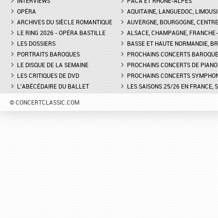
THÉÂTRE DE L'ODÉON DE
ROQUE D'ANTHÉON - LE
INTERVIEWS
PACA ET RHÔNE-ALPES
MARSEILLE - INTERVIEW D'YVES
DE LA PRÉSENTATION 
OPÉRA
AQUITAINE, LANGUEDOC, LIMOUSI
COUDRAY, METTEUR EN SCÈN
PIANOS
ARCHIVES DU SIÈCLE ROMANTIQUE
AUVERGNE, BOURGOGNE, CENTR
LE RING 2026 - OPÉRA BASTILLE
ALSACE, CHAMPAGNE, FRANCHE-C
DON GIOVANNI À L'OPÉRA DE
FESTIVAL CHOPIN À PAR
LES DOSSIERS
MONTPELLIER - EXTRAIT DE
BASSE ET HAUTE NORMANDIE, BR
INTERVIEW DE CLAIRE-
"TREMA, TREMA, O SCELLERATO!"
GUAY
PORTRAITS BAROQUES
PROCHAINS CONCERTS BAROQU
LE DISQUE DE LA SEMAINE
PROCHAINS CONCERTS DE PIANO
LES CRITIQUES DE DVD
PROCHAINS CONCERTS SYMPHO
L'ABÉCÉDAIRE DU BALLET
LES SAISONS 25/26 EN FRANCE, 
© CONCERTCLASSIC.COM