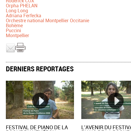
Roderick COX
Orpha PHELAN
Long Long
Adriana Ferfecka
Orchestre national Montpellier Occitanie
Bohème
Puccini
Montpellier
DERNIERS REPORTAGES
FESTIVAL DE PIANO DE LA
L'AVENIR DU FESTIV