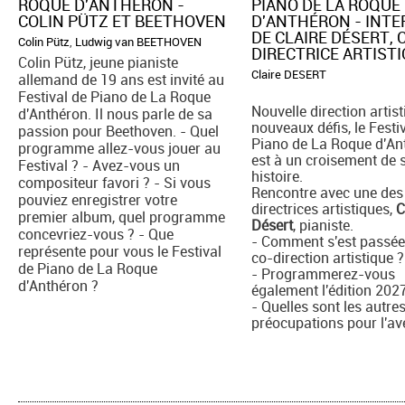
ROQUE D'ANTHÉRON -
PIANO DE LA ROQUE
COLIN PÜTZ ET BEETHOVEN
D'ANTHÉRON - INT
DE CLAIRE DÉSERT, 
Colin Pütz
,
Ludwig van BEETHOVEN
DIRECTRICE ARTIST
Colin Pütz, jeune pianiste
Claire DESERT
allemand de 19 ans est invité au
Festival de Piano de La Roque
Nouvelle direction artist
d'Anthéron. Il nous parle de sa
nouveaux défis, le Festi
passion pour Beethoven. - Quel
Piano de La Roque d'An
programme allez-vous jouer au
est à un croisement de 
Festival ? - Avez-vous un
histoire.
compositeur favori ? - Si vous
Rencontre avec une des
pouviez enregistrer votre
directrices artistiques,
C
premier album, quel programme
Désert
, pianiste.
concevriez-vous ? - Que
- Comment s'est passée
représente pour vous le Festival
co-direction artistique ?
de Piano de La Roque
- Programmerez-vous
d'Anthéron ?
également l'édition 202
- Quelles sont les autre
préocupations pour l'av