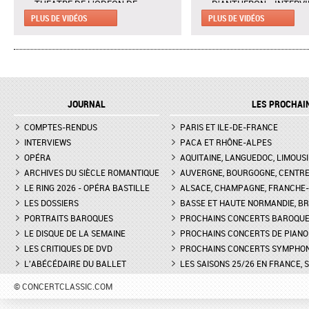
THÉÂTRE DE L'ODÉON DE
D'ANTHÉRON - INTERV
MARSEILLE - EXTRAIT DE "AH !
CLAIRE DÉSERT, CO-
PLUS DE VIDÉOS
PLUS DE VIDÉOS
C'EST UN FAMEUX RÉGIMENT"
DIRECTRICE ARTISTIQU
L'ENLÈVEMENT AU SÉRAIL AU
MARTINA MEOLA REMP
THÉÂTRE DES CHAMPS-ELYSÉES
PIED LEVÉ KHATIA
- INTERVIEW DE MANON
BUNIATISHVILI AU FES
LAMAISON, BLONDE
PIANO DE LA ROQUE
JOURNAL
LES PROCHAI
D'ANTHÉRON
LA GRANDE DUCHESSE DE
COMPTES-RENDUS
GÉROLSTEIN D'OFFENBACH AU
PARIS ET ILE-DE-FRANCE
FESTIVAL DE PIANO DE 
THÉÂTRE DE L'ODÉON DE
ROQUE D'ANTHÉON - LE
INTERVIEWS
PACA ET RHÔNE-ALPES
MARSEILLE - INTERVIEW D'YVES
DE LA PRÉSENTATION 
OPÉRA
AQUITAINE, LANGUEDOC, LIMOUSI
COUDRAY, METTEUR EN SCÈN
PIANOS
ARCHIVES DU SIÈCLE ROMANTIQUE
AUVERGNE, BOURGOGNE, CENTR
LE RING 2026 - OPÉRA BASTILLE
ALSACE, CHAMPAGNE, FRANCHE-C
DON GIOVANNI À L'OPÉRA DE
FESTIVAL CHOPIN À PAR
LES DOSSIERS
MONTPELLIER - EXTRAIT DE
BASSE ET HAUTE NORMANDIE, BR
INTERVIEW DE CLAIRE-
"TREMA, TREMA, O SCELLERATO!"
GUAY
PORTRAITS BAROQUES
PROCHAINS CONCERTS BAROQU
LE DISQUE DE LA SEMAINE
PROCHAINS CONCERTS DE PIANO
LES CRITIQUES DE DVD
PROCHAINS CONCERTS SYMPHO
L'ABÉCÉDAIRE DU BALLET
LES SAISONS 25/26 EN FRANCE, 
© CONCERTCLASSIC.COM