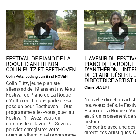
FESTIVAL DE PIANO DE LA
L'AVENIR DU FESTIV
ROQUE D'ANTHÉRON -
PIANO DE LA ROQUE
COLIN PÜTZ ET BEETHOVEN
D'ANTHÉRON - INT
DE CLAIRE DÉSERT, 
Colin Pütz
,
Ludwig van BEETHOVEN
DIRECTRICE ARTIST
Colin Pütz, jeune pianiste
Claire DESERT
allemand de 19 ans est invité au
Festival de Piano de La Roque
Nouvelle direction artist
d'Anthéron. Il nous parle de sa
nouveaux défis, le Festi
passion pour Beethoven. - Quel
Piano de La Roque d'An
programme allez-vous jouer au
est à un croisement de 
Festival ? - Avez-vous un
histoire.
compositeur favori ? - Si vous
Rencontre avec une des
pouviez enregistrer votre
directrices artistiques,
C
premier album, quel programme