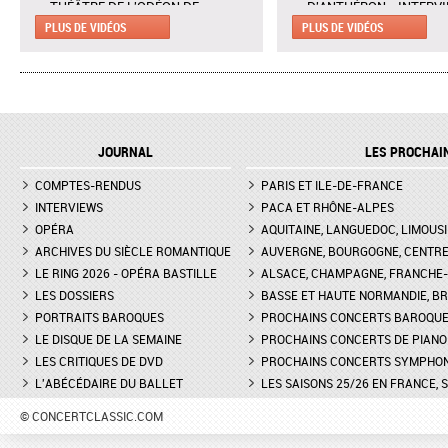
THÉÂTRE DE L'ODÉON DE
D'ANTHÉRON - INTERV
MARSEILLE - EXTRAIT DE "AH !
CLAIRE DÉSERT, CO-
PLUS DE VIDÉOS
PLUS DE VIDÉOS
C'EST UN FAMEUX RÉGIMENT"
DIRECTRICE ARTISTIQU
L'ENLÈVEMENT AU SÉRAIL AU
MARTINA MEOLA REMP
THÉÂTRE DES CHAMPS-ELYSÉES
PIED LEVÉ KHATIA
- INTERVIEW DE MANON
BUNIATISHVILI AU FES
LAMAISON, BLONDE
PIANO DE LA ROQUE
JOURNAL
LES PROCHAI
D'ANTHÉRON
LA GRANDE DUCHESSE DE
COMPTES-RENDUS
GÉROLSTEIN D'OFFENBACH AU
PARIS ET ILE-DE-FRANCE
FESTIVAL DE PIANO DE 
THÉÂTRE DE L'ODÉON DE
ROQUE D'ANTHÉON - LE
INTERVIEWS
PACA ET RHÔNE-ALPES
MARSEILLE - INTERVIEW D'YVES
DE LA PRÉSENTATION 
OPÉRA
AQUITAINE, LANGUEDOC, LIMOUSI
COUDRAY, METTEUR EN SCÈN
PIANOS
ARCHIVES DU SIÈCLE ROMANTIQUE
AUVERGNE, BOURGOGNE, CENTR
LE RING 2026 - OPÉRA BASTILLE
ALSACE, CHAMPAGNE, FRANCHE-C
DON GIOVANNI À L'OPÉRA DE
FESTIVAL CHOPIN À PAR
LES DOSSIERS
MONTPELLIER - EXTRAIT DE
BASSE ET HAUTE NORMANDIE, BR
INTERVIEW DE CLAIRE-
"TREMA, TREMA, O SCELLERATO!"
GUAY
PORTRAITS BAROQUES
PROCHAINS CONCERTS BAROQU
LE DISQUE DE LA SEMAINE
PROCHAINS CONCERTS DE PIANO
LES CRITIQUES DE DVD
PROCHAINS CONCERTS SYMPHO
L'ABÉCÉDAIRE DU BALLET
LES SAISONS 25/26 EN FRANCE, 
© CONCERTCLASSIC.COM