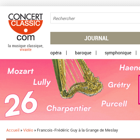
Aller au contenu principal
JOURNAL
opéra
baroque
symphonique
Accueil
»
Vidéo
»
Francois-Frédéric Guy à la Grange de Meslay