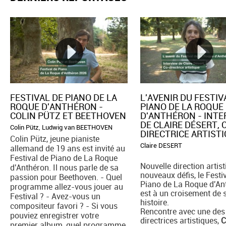
FESTIVAL DE PIANO DE LA
L'AVENIR DU FESTIV
ROQUE D'ANTHÉRON -
PIANO DE LA ROQUE
COLIN PÜTZ ET BEETHOVEN
D'ANTHÉRON - INT
DE CLAIRE DÉSERT, 
Colin Pütz
,
Ludwig van BEETHOVEN
DIRECTRICE ARTIST
Colin Pütz, jeune pianiste
Claire DESERT
allemand de 19 ans est invité au
Festival de Piano de La Roque
Nouvelle direction artist
d'Anthéron. Il nous parle de sa
nouveaux défis, le Festi
passion pour Beethoven. - Quel
Piano de La Roque d'An
programme allez-vous jouer au
est à un croisement de 
Festival ? - Avez-vous un
histoire.
compositeur favori ? - Si vous
Rencontre avec une des
pouviez enregistrer votre
directrices artistiques,
C
premier album, quel programme