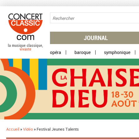
Aller au contenu principal
JOURNAL
opéra
baroque
symphonique
Accueil
»
Vidéo
»
Festival Jeunes Talents