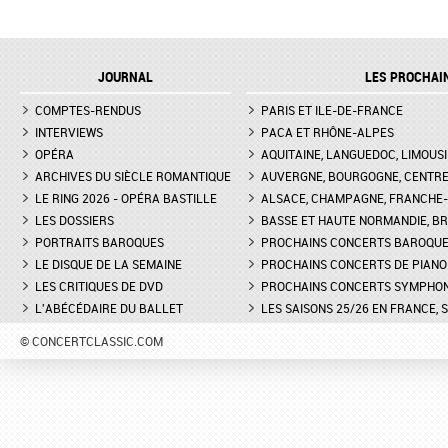
L'ENLÈVEMENT AU SÉRAIL AU
MARTINA MEOLA REMP
THÉÂTRE DES CHAMPS-ELYSÉES
PIED LEVÉ KHATIA
- INTERVIEW DE MANON
BUNIATISHVILI AU FES
LAMAISON, BLONDE
PIANO DE LA ROQUE
JOURNAL
LES PROCHAI
D'ANTHÉRON
LA GRANDE DUCHESSE DE
COMPTES-RENDUS
GÉROLSTEIN D'OFFENBACH AU
PARIS ET ILE-DE-FRANCE
FESTIVAL DE PIANO DE 
THÉÂTRE DE L'ODÉON DE
ROQUE D'ANTHÉON - LE
INTERVIEWS
PACA ET RHÔNE-ALPES
MARSEILLE - INTERVIEW D'YVES
DE LA PRÉSENTATION 
OPÉRA
AQUITAINE, LANGUEDOC, LIMOUSI
COUDRAY, METTEUR EN SCÈN
PIANOS
ARCHIVES DU SIÈCLE ROMANTIQUE
AUVERGNE, BOURGOGNE, CENTR
LE RING 2026 - OPÉRA BASTILLE
ALSACE, CHAMPAGNE, FRANCHE-C
DON GIOVANNI À L'OPÉRA DE
FESTIVAL CHOPIN À PAR
LES DOSSIERS
MONTPELLIER - EXTRAIT DE
BASSE ET HAUTE NORMANDIE, BR
INTERVIEW DE CLAIRE-
"TREMA, TREMA, O SCELLERATO!"
GUAY
PORTRAITS BAROQUES
PROCHAINS CONCERTS BAROQU
LE DISQUE DE LA SEMAINE
PROCHAINS CONCERTS DE PIANO
LES CRITIQUES DE DVD
PROCHAINS CONCERTS SYMPHO
L'ABÉCÉDAIRE DU BALLET
LES SAISONS 25/26 EN FRANCE, 
© CONCERTCLASSIC.COM