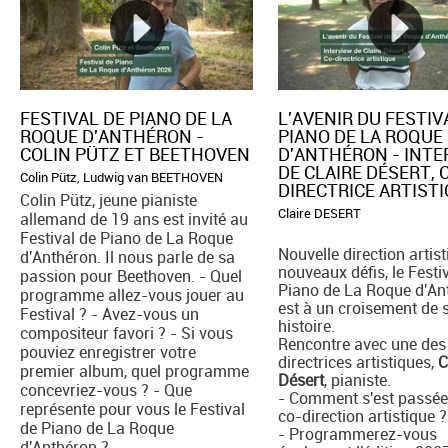
FESTIVAL DE PIANO DE LA
L'AVENIR DU FESTIV
ROQUE D'ANTHÉRON -
PIANO DE LA ROQUE
COLIN PÜTZ ET BEETHOVEN
D'ANTHÉRON - INT
DE CLAIRE DÉSERT, 
Colin Pütz
,
Ludwig van BEETHOVEN
DIRECTRICE ARTIST
Colin Pütz, jeune pianiste
Claire DESERT
allemand de 19 ans est invité au
Festival de Piano de La Roque
Nouvelle direction artist
d'Anthéron. Il nous parle de sa
nouveaux défis, le Festi
passion pour Beethoven. - Quel
Piano de La Roque d'An
programme allez-vous jouer au
est à un croisement de 
Festival ? - Avez-vous un
histoire.
compositeur favori ? - Si vous
Rencontre avec une des
pouviez enregistrer votre
directrices artistiques,
C
premier album, quel programme
Désert
, pianiste.
concevriez-vous ? - Que
- Comment s'est passée
représente pour vous le Festival
co-direction artistique ?
de Piano de La Roque
- Programmerez-vous
d'Anthéron ?