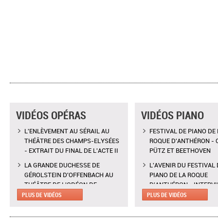
VIDÉOS OPÉRAS
VIDÉOS PIANO
L'ENLÈVEMENT AU SÉRAIL AU
FESTIVAL DE PIANO DE 
THÉÂTRE DES CHAMPS-ELYSÉES
ROQUE D'ANTHÉRON - 
- EXTRAIT DU FINAL DE L'ACTE II
PÜTZ ET BEETHOVEN
LA GRANDE DUCHESSE DE
L'AVENIR DU FESTIVAL 
GÉROLSTEIN D'OFFENBACH AU
PIANO DE LA ROQUE
THÉÂTRE DE L'ODÉON DE
D'ANTHÉRON - INTERV
MARSEILLE - EXTRAIT DE "AH !
CLAIRE DÉSERT, CO-
PLUS DE VIDÉOS
PLUS DE VIDÉOS
C'EST UN FAMEUX RÉGIMENT"
DIRECTRICE ARTISTIQU