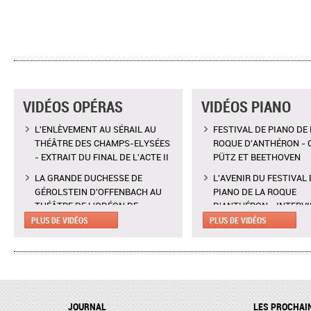
VIDÉOS OPÉRAS
VIDÉOS PIANO
L'ENLÈVEMENT AU SÉRAIL AU
FESTIVAL DE PIANO DE 
THÉÂTRE DES CHAMPS-ELYSÉES
ROQUE D'ANTHÉRON - 
- EXTRAIT DU FINAL DE L'ACTE II
PÜTZ ET BEETHOVEN
LA GRANDE DUCHESSE DE
L'AVENIR DU FESTIVAL 
GÉROLSTEIN D'OFFENBACH AU
PIANO DE LA ROQUE
THÉÂTRE DE L'ODÉON DE
D'ANTHÉRON - INTERV
MARSEILLE - EXTRAIT DE "AH !
CLAIRE DÉSERT, CO-
PLUS DE VIDÉOS
PLUS DE VIDÉOS
C'EST UN FAMEUX RÉGIMENT"
DIRECTRICE ARTISTIQU
L'ENLÈVEMENT AU SÉRAIL AU
MARTINA MEOLA REMP
THÉÂTRE DES CHAMPS-ELYSÉES
PIED LEVÉ KHATIA
- INTERVIEW DE MANON
BUNIATISHVILI AU FES
LAMAISON, BLONDE
PIANO DE LA ROQUE
JOURNAL
LES PROCHAI
D'ANTHÉRON