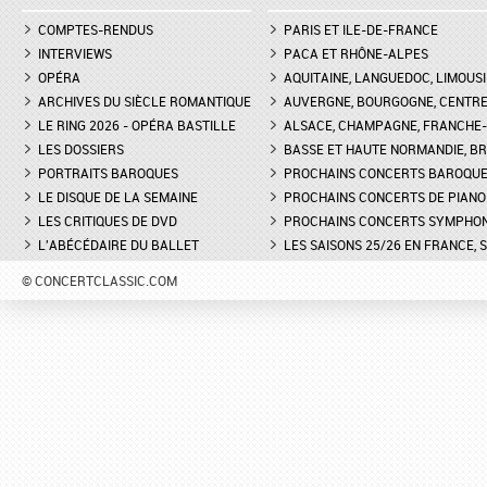
LA GRANDE DUCHESSE DE
COMPTES-RENDUS
GÉROLSTEIN D'OFFENBACH AU
PARIS ET ILE-DE-FRANCE
FESTIVAL DE PIANO DE 
THÉÂTRE DE L'ODÉON DE
ROQUE D'ANTHÉON - LE
INTERVIEWS
PACA ET RHÔNE-ALPES
MARSEILLE - INTERVIEW D'YVES
DE LA PRÉSENTATION 
OPÉRA
AQUITAINE, LANGUEDOC, LIMOUSI
COUDRAY, METTEUR EN SCÈN
PIANOS
ARCHIVES DU SIÈCLE ROMANTIQUE
AUVERGNE, BOURGOGNE, CENTR
LE RING 2026 - OPÉRA BASTILLE
ALSACE, CHAMPAGNE, FRANCHE-C
DON GIOVANNI À L'OPÉRA DE
FESTIVAL CHOPIN À PAR
LES DOSSIERS
MONTPELLIER - EXTRAIT DE
BASSE ET HAUTE NORMANDIE, BR
INTERVIEW DE CLAIRE-
"TREMA, TREMA, O SCELLERATO!"
GUAY
PORTRAITS BAROQUES
PROCHAINS CONCERTS BAROQU
LE DISQUE DE LA SEMAINE
PROCHAINS CONCERTS DE PIANO
LES CRITIQUES DE DVD
PROCHAINS CONCERTS SYMPHO
L'ABÉCÉDAIRE DU BALLET
LES SAISONS 25/26 EN FRANCE, 
© CONCERTCLASSIC.COM