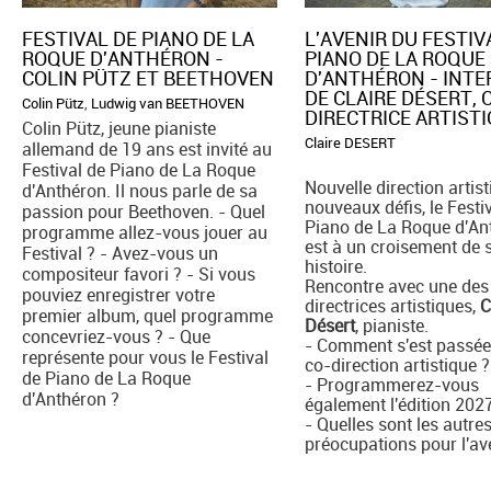
FESTIVAL DE PIANO DE LA
L'AVENIR DU FESTIV
ROQUE D'ANTHÉRON -
PIANO DE LA ROQUE
COLIN PÜTZ ET BEETHOVEN
D'ANTHÉRON - INT
DE CLAIRE DÉSERT, 
Colin Pütz
,
Ludwig van BEETHOVEN
DIRECTRICE ARTIST
Colin Pütz, jeune pianiste
Claire DESERT
allemand de 19 ans est invité au
Festival de Piano de La Roque
Nouvelle direction artist
d'Anthéron. Il nous parle de sa
nouveaux défis, le Festi
passion pour Beethoven. - Quel
Piano de La Roque d'An
programme allez-vous jouer au
est à un croisement de 
Festival ? - Avez-vous un
histoire.
compositeur favori ? - Si vous
Rencontre avec une des
pouviez enregistrer votre
directrices artistiques,
C
premier album, quel programme
Désert
, pianiste.
concevriez-vous ? - Que
- Comment s'est passée
représente pour vous le Festival
co-direction artistique ?
de Piano de La Roque
- Programmerez-vous
d'Anthéron ?
également l'édition 202
- Quelles sont les autre
préocupations pour l'av