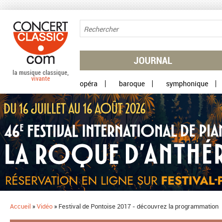
Aller au contenu principal
JOURNAL
opéra
baroque
symphonique
Accueil
»
Vidéo
»
Festival de Pontoise 2017 - découvrez la programmation