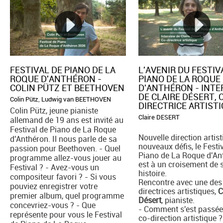
FESTIVAL DE PIANO DE LA
L'AVENIR DU FESTIV
ROQUE D'ANTHÉRON -
PIANO DE LA ROQUE
COLIN PÜTZ ET BEETHOVEN
D'ANTHÉRON - INT
DE CLAIRE DÉSERT, 
Colin Pütz
,
Ludwig van BEETHOVEN
DIRECTRICE ARTIST
Colin Pütz, jeune pianiste
Claire DESERT
allemand de 19 ans est invité au
Festival de Piano de La Roque
Nouvelle direction artist
d'Anthéron. Il nous parle de sa
nouveaux défis, le Festi
passion pour Beethoven. - Quel
Piano de La Roque d'An
programme allez-vous jouer au
est à un croisement de 
Festival ? - Avez-vous un
histoire.
compositeur favori ? - Si vous
Rencontre avec une des
pouviez enregistrer votre
directrices artistiques,
C
premier album, quel programme
Désert
, pianiste.
concevriez-vous ? - Que
- Comment s'est passée
représente pour vous le Festival
co-direction artistique ?