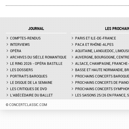
L'ENLÈVEMENT AU SÉRAIL AU
MARTINA MEOLA REMP
THÉÂTRE DES CHAMPS-ELYSÉES
PIED LEVÉ KHATIA
- INTERVIEW DE MANON
BUNIATISHVILI AU FES
LAMAISON, BLONDE
PIANO DE LA ROQUE
JOURNAL
LES PROCHAI
D'ANTHÉRON
LA GRANDE DUCHESSE DE
COMPTES-RENDUS
GÉROLSTEIN D'OFFENBACH AU
PARIS ET ILE-DE-FRANCE
FESTIVAL DE PIANO DE 
THÉÂTRE DE L'ODÉON DE
ROQUE D'ANTHÉON - LE
INTERVIEWS
PACA ET RHÔNE-ALPES
MARSEILLE - INTERVIEW D'YVES
DE LA PRÉSENTATION 
OPÉRA
AQUITAINE, LANGUEDOC, LIMOUSI
COUDRAY, METTEUR EN SCÈN
PIANOS
ARCHIVES DU SIÈCLE ROMANTIQUE
AUVERGNE, BOURGOGNE, CENTR
LE RING 2026 - OPÉRA BASTILLE
ALSACE, CHAMPAGNE, FRANCHE-C
DON GIOVANNI À L'OPÉRA DE
FESTIVAL CHOPIN À PAR
LES DOSSIERS
MONTPELLIER - EXTRAIT DE
BASSE ET HAUTE NORMANDIE, BR
INTERVIEW DE CLAIRE-
"TREMA, TREMA, O SCELLERATO!"
GUAY
PORTRAITS BAROQUES
PROCHAINS CONCERTS BAROQU
LE DISQUE DE LA SEMAINE
PROCHAINS CONCERTS DE PIANO
LES CRITIQUES DE DVD
PROCHAINS CONCERTS SYMPHO
L'ABÉCÉDAIRE DU BALLET
LES SAISONS 25/26 EN FRANCE, 
© CONCERTCLASSIC.COM