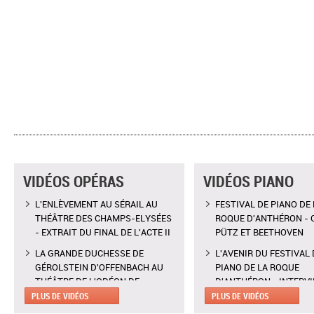
VIDÉOS OPÉRAS
VIDÉOS PIANO
L'ENLÈVEMENT AU SÉRAIL AU
FESTIVAL DE PIANO DE 
THÉÂTRE DES CHAMPS-ELYSÉES
ROQUE D'ANTHÉRON - 
- EXTRAIT DU FINAL DE L'ACTE II
PÜTZ ET BEETHOVEN
LA GRANDE DUCHESSE DE
L'AVENIR DU FESTIVAL 
GÉROLSTEIN D'OFFENBACH AU
PIANO DE LA ROQUE
THÉÂTRE DE L'ODÉON DE
D'ANTHÉRON - INTERV
MARSEILLE - EXTRAIT DE "AH !
CLAIRE DÉSERT, CO-
PLUS DE VIDÉOS
PLUS DE VIDÉOS
C'EST UN FAMEUX RÉGIMENT"
DIRECTRICE ARTISTIQU