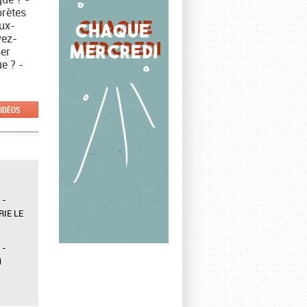
prètes
eux-
vez-
er
e ? -
VIDÉOS
 -
IE LE
 -
N
OWN À