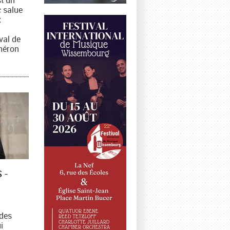
 salue
x
ival de
héron
 -
 des
i