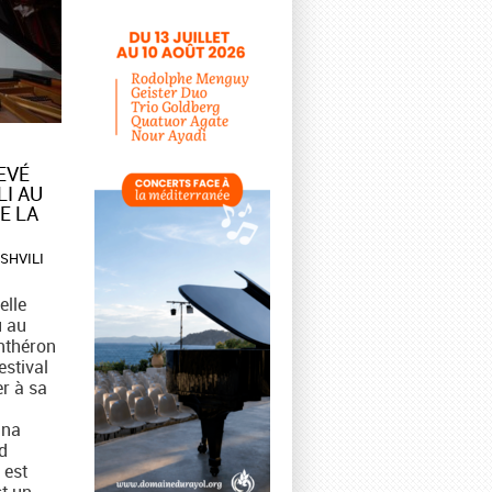
VÉ
LI AU
E LA
ISHVILI
elle
u au
nthéron
estival
er à sa
ina
d
 est
st un