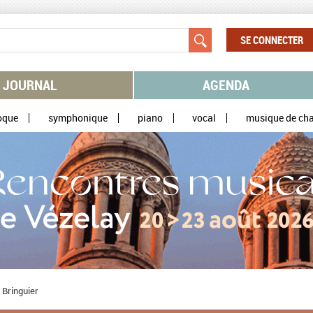
SE CONNECTER
JOURNAL
AGENDA
oque
symphonique
piano
vocal
musique de ch
 Bringuier