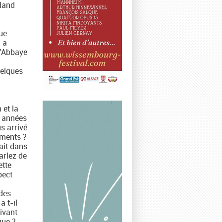
land
ue
d a
l'Abbaye
uelques
 et la
s années
s arrivé
uments ?
rait dans
arlez de
ette
pect
 des
 t-il
ivant
que ? -