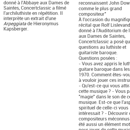
donné à l'Abbaye aux Dames de
reconnaissent John Dow
Saintes, Concertclassic a filmé
comme le plus grand
l'archiluthiste en répétition. Il
compositeur"
interprète un extrait d'une
À l'occasion du magnifiq
Arpeggiata
de Hieronymus
récital que Rolf Lislevan
Kapsberger.
donné à l'Auditorium de 
aux Dames de Saintes,
Concertclassic a posé q
questions au luthiste et
guitariste baroque.
Questions posées :
- Vous avez appris le luth
guitare baroque dans le
1970. Comment êtes-vou
à vouloir jouer ces instr
- Qu'est-ce qui vous atti
cette musique ? - Vous p
"magie" dans le son de c
musique. Est-ce que l'as
spirituel de celle-ci vous
intéressait ? - Découvrir
compositeurs méconnus a
été aussi un élément mot
pour jouer de cette musi