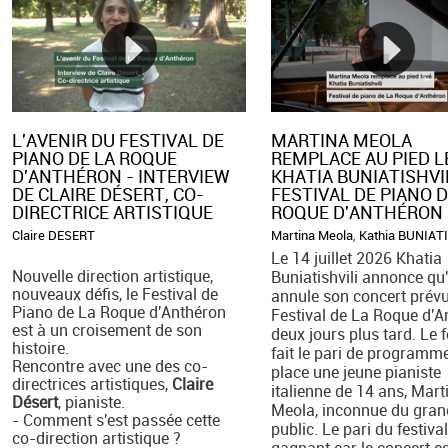
L'AVENIR DU FESTIVAL DE
MARTINA MEOLA
PIANO DE LA ROQUE
REMPLACE AU PIED LE
D'ANTHÉRON - INTERVIEW
KHATIA BUNIATISHVI
DE CLAIRE DÉSERT, CO-
FESTIVAL DE PIANO D
DIRECTRICE ARTISTIQUE
ROQUE D'ANTHÉRON
Claire DESERT
Martina Meola
,
Kathia BUNIAT
Le 14 juillet 2026 Khatia
Nouvelle direction artistique,
Buniatishvili annonce qu'
nouveaux défis, le Festival de
annule son concert prév
Piano de La Roque d'Anthéron
Festival de La Roque d'A
est à un croisement de son
deux jours plus tard. Le f
histoire.
fait le pari de programm
Rencontre avec une des co-
place une jeune pianiste
directrices artistiques,
Claire
italienne de 14 ans, Mart
Désert
, pianiste.
Meola, inconnue du gran
- Comment s'est passée cette
public. Le pari du festival
co-direction artistique ?
gagnant car le concert e