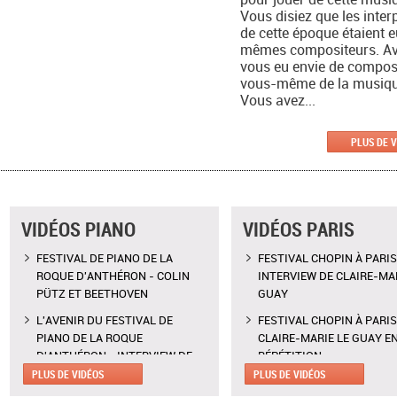
Vous disiez que les inter
de cette époque étaient 
mêmes compositeurs. A
vous eu envie de compos
vous-même de la musiqu
Vous avez...
PLUS DE 
VIDÉOS PIANO
VIDÉOS PARIS
FESTIVAL DE PIANO DE LA
FESTIVAL CHOPIN À PARIS
ROQUE D'ANTHÉRON - COLIN
INTERVIEW DE CLAIRE-MAR
PÜTZ ET BEETHOVEN
GUAY
L'AVENIR DU FESTIVAL DE
FESTIVAL CHOPIN À PARIS
PIANO DE LA ROQUE
CLAIRE-MARIE LE GUAY E
D'ANTHÉRON - INTERVIEW DE
RÉPÉTITION
CLAIRE DÉSERT, CO-
PLUS DE VIDÉOS
PLUS DE VIDÉOS
CALDER PIECE D'EARLE BR
DIRECTRICE ARTISTIQUE