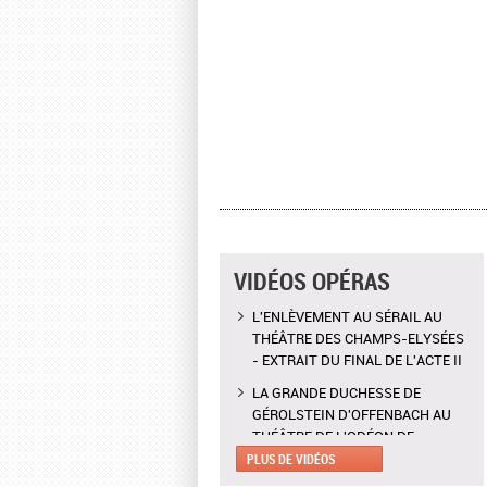
VIDÉOS OPÉRAS
L'ENLÈVEMENT AU SÉRAIL AU
THÉÂTRE DES CHAMPS-ELYSÉES
- EXTRAIT DU FINAL DE L'ACTE II
LA GRANDE DUCHESSE DE
GÉROLSTEIN D'OFFENBACH AU
THÉÂTRE DE L'ODÉON DE
MARSEILLE - EXTRAIT DE "AH !
PLUS DE VIDÉOS
C'EST UN FAMEUX RÉGIMENT"