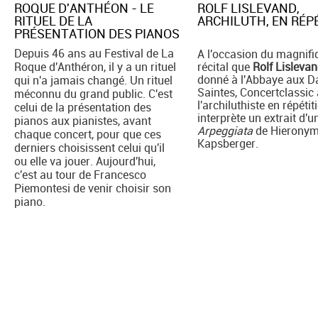
ROQUE D'ANTHÉON - LE
ROLF LISLEVAND,
RITUEL DE LA
ARCHILUTH, EN RÉPE
PRÉSENTATION DES PIANOS
Depuis 46 ans au Festival de La
A l'occasion du magnifi
Roque d'Anthéron, il y a un rituel
récital que
Rolf Lisleva
donné à l'Abbaye aux 
qui n'a jamais changé. Un rituel
Saintes, Concertclassic 
méconnu du grand public. C'est
l'archiluthiste en répétiti
celui de la présentation des
interprète un extrait d'u
pianos aux pianistes, avant
Arpeggiata
de Hierony
chaque concert, pour que ces
Kapsberger.
derniers choisissent celui qu'il
ou elle va jouer. Aujourd'hui,
c'est au tour de Francesco
Piemontesi de venir choisir son
piano.