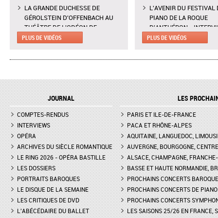
LA GRANDE DUCHESSE DE
L'AVENIR DU FESTIVAL 
GÉROLSTEIN D'OFFENBACH AU
PIANO DE LA ROQUE
THÉÂTRE DE L'ODÉON DE
D'ANTHÉRON - INTERV
MARSEILLE - EXTRAIT DE "AH !
CLAIRE DÉSERT, CO-
PLUS DE VIDÉOS
PLUS DE VIDÉOS
C'EST UN FAMEUX RÉGIMENT"
DIRECTRICE ARTISTIQU
L'ENLÈVEMENT AU SÉRAIL AU
MARTINA MEOLA REMP
THÉÂTRE DES CHAMPS-ELYSÉES
PIED LEVÉ KHATIA
- INTERVIEW DE MANON
BUNIATISHVILI AU FES
LAMAISON, BLONDE
PIANO DE LA ROQUE
JOURNAL
LES PROCHAI
D'ANTHÉRON
LA GRANDE DUCHESSE DE
COMPTES-RENDUS
GÉROLSTEIN D'OFFENBACH AU
PARIS ET ILE-DE-FRANCE
FESTIVAL DE PIANO DE 
THÉÂTRE DE L'ODÉON DE
ROQUE D'ANTHÉON - LE
INTERVIEWS
PACA ET RHÔNE-ALPES
MARSEILLE - INTERVIEW D'YVES
DE LA PRÉSENTATION 
OPÉRA
AQUITAINE, LANGUEDOC, LIMOUSI
COUDRAY, METTEUR EN SCÈN
PIANOS
ARCHIVES DU SIÈCLE ROMANTIQUE
AUVERGNE, BOURGOGNE, CENTR
LE RING 2026 - OPÉRA BASTILLE
ALSACE, CHAMPAGNE, FRANCHE-C
DON GIOVANNI À L'OPÉRA DE
FESTIVAL CHOPIN À PAR
LES DOSSIERS
MONTPELLIER - EXTRAIT DE
BASSE ET HAUTE NORMANDIE, BR
INTERVIEW DE CLAIRE-
"TREMA, TREMA, O SCELLERATO!"
GUAY
PORTRAITS BAROQUES
PROCHAINS CONCERTS BAROQU
LE DISQUE DE LA SEMAINE
PROCHAINS CONCERTS DE PIANO
LES CRITIQUES DE DVD
PROCHAINS CONCERTS SYMPHO
L'ABÉCÉDAIRE DU BALLET
LES SAISONS 25/26 EN FRANCE, 