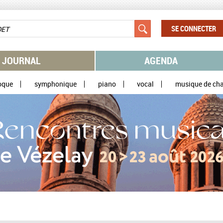
SE CONNECTER
JOURNAL
AGENDA
oque
symphonique
piano
vocal
musique de ch