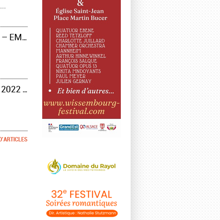
..
LE QUATUOR VAN KUIJK FÊTE SES DIX ANS AUX BOUFFES DU NORD – EMOTION ET ÉLÉGANCE – COMPTE-RENDU
LE QUATUOR EBÈNE ET DANIIL TRIFONOV AU FESTIVAL DE VERBIER 2022 – AU SOMMET DANS LES SOMMETS – COMPTE-RENDU
D'ARTICLES