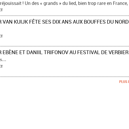
jouissait ! Un des « grands » du lied, bien trop rare en France, .
ET
ET
s...
ET
PLUS 