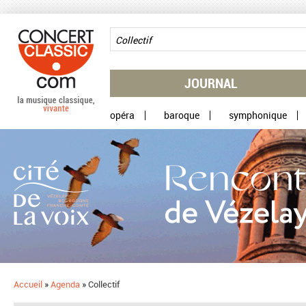
Aller au contenu principal
JOURNAL
opéra
baroque
symphonique
Accueil
»
Agenda
»
Collectif