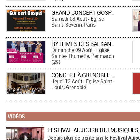
GRAND CONCERT GOSPEL
Samedi 08 Août
Eglise
-
Saint-Séverin, Paris
RYTHMES DES BALKANS
Dimanche 09 Août
Eglise
-
Sainte-Thumette, Penmarch
(29)
CONCERT À GRENOBLE : RAVEL, DEBUSSY, VIVALDI, CANTEMIR, MOZART, BACH, DOPPLER, PIAZZOLLA, WAXMAN
Jeudi 13 Août
Eglise Saint-
-
Louis, Grenoble
VIDÉOS
Depuis plus de trente ans le
Festival Aujo