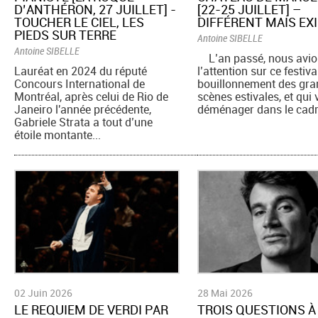
D’ANTHÉRON, 27 JUILLET] -
[22-25 JUILLET] –
TOUCHER LE CIEL, LES
DIFFÉRENT MAIS EX
PIEDS SUR TERRE
Antoine SIBELLE
Antoine SIBELLE
L’an passé, nous avion
Lauréat en 2024 du réputé
l’attention sur ce festiva
Concours International de
bouillonnement des gr
Montréal, après celui de Rio de
scènes estivales, et qui 
Janeiro l'année précédente,
déménager dans le cadre
Gabriele Strata a tout d’une
étoile montante...
02 Juin 2026
28 Mai 2026
​LE REQUIEM DE VERDI PAR
TROIS QUESTIONS À