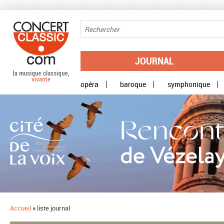
Aller au contenu principal
JOURNAL
opéra
baroque
symphonique
Accueil
»
liste journal