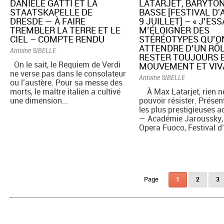
DANIELE GATTI ET LA
LATARJET, BARYTO
STAATSKAPELLE DE
BASSE [FESTIVAL D'A
DRESDE — À FAIRE
9 JUILLET] – « J’ESS
TREMBLER LA TERRE ET LE
M’ÉLOIGNER DES
CIEL – COMPTE RENDU
STÉRÉOTYPES QU’O
ATTENDRE D’UN RÔ
Antoine SIBELLE
RESTER TOUJOURS 
On le sait, le Requiem de Verdi
MOUVEMENT ET VIVA
ne verse pas dans le consolateur
Antoine SIBELLE
ou l’austère. Pour sa messe des
morts, le maître italien a cultivé
À Max Latarjet, rien n
une dimension...
pouvoir résister. Présen
les plus prestigieuses 
— Académie Jaroussky, 
Opera Fuoco, Festival d’
Pages
1
2
3