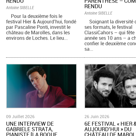
RENDU
PARENTHÈSE – CO
RENDU
Antoine SIBELLE
Antoine SIBELLE
Pour la deuxième fois le
festival Hier & Aujourd’hui, fondé
Soignant la diversité 
par Pascaline Ponti, investit le
ses formats, le festival
château de Marolles, dans les
ClassiCahors – qui fête 
environs de Loches. Le lieu...
année ses 10 ans – a ch
confier le deuxième con
sa...
09 Juillet 2026
26 Juin 2026
UNE INTERVIEW DE
6E FESTIVAL « HIER 
GABRIELE STRATA,
AUJOURD’HUI » DU
PIANISTE [LA ROQUE
CHÂTEAU DE MAROL