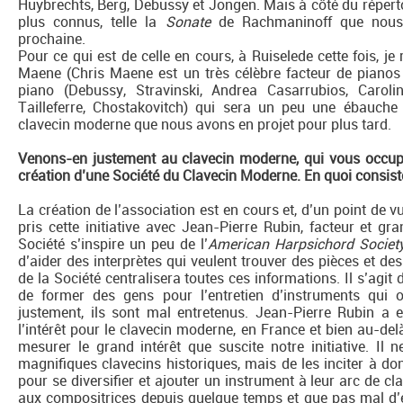
Huybrechts, Berg, Debussy et Jongen. Mais à côté du répert
plus connus, telle la
Sonate
de Rachmaninoff que nous 
prochaine.
Pour ce qui est de celle en cours, à Ruiselede cette fois, je
Maene (Chris Maene est un très célèbre facteur de piano
piano (Debussy, Stravinski, Andrea Casarrubios, Caro
Tailleferre, Chostakovitch) qui sera un peu une ébauche
clavecin moderne que nous avons en projet pour plus tard.
Venons-en justement au clavecin moderne, qui vous occupe
création d’une Société du Clavecin Moderne. En quoi consist
La création de l’association est en cours et, d’un point de vue
pris cette initiative avec Jean-Pierre Rubin, facteur et gr
Société s’inspire un peu de l’
American Harpsichord Societ
d’aider des interprètes qui veulent trouver des pièces et de
de la Société centralisera toutes ces informations. Il s’agit
de former des gens pour l’entretien d’instruments qui 
justement, ils sont mal entretenus. Jean-Pierre Rubin a e
l’intérêt pour le clavecin moderne, en France et bien au-delà.
mesurer le grand intérêt que suscite notre initiative. Il 
magnifiques clavecins historiques, mais de les inciter à d
pour se diversifier et ajouter un instrument à leur arc de cl
aux compositrices depuis quelque temps et que pas mal d’en