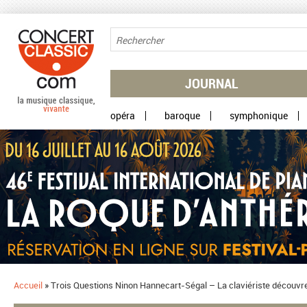
Aller au contenu principal
JOURNAL
opéra
baroque
symphonique
Accueil
»
Trois Questions Ninon Hannecart-Ségal – La claviériste découvr