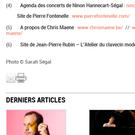
(4)
Agenda des concerts de Ninon Hannecart-Ségal
:
nin
Site de Pierre Fontenelle
:
www.pierrefontenelle.com/
(5)
A propos de Chris Maene
:
www.chrismaene.be/
//
w
maene/
(6)
Site de Jean-Pierre Rubin – L’Atelier du clavecin mo
Photo © Sarah Ségal
DERNIERS ARTICLES