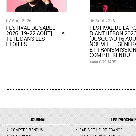
07 Août 2026
06 Août 2026
​FESTIVAL DE SABLÉ
​FESTIVAL DE LA 
2026 [19-22 AOÛT] – LA
D’ANTHÉRON 202
TÊTE DANS LES
[JUSQU'AU 16 AOÛ
ÉTOILES
NOUVELLE GÉNÉR
ET TRANSMISSION
COMPTE RENDU
Alain COCHARD
JOURNAL
LES PROCHAI
COMPTES-RENDUS
PARIS ET ILE-DE-FRANCE