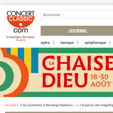
Aller au contenu principal
JOURNAL
opéra
baroque
symphonique
Accueil
»
​ Trois Questions à Nemanja Radulović – « J’ai passé une magnif