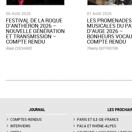
06 Août 2026
01 Août 2026
​FESTIVAL DE LA ROQUE
LES PROMENADES
D’ANTHÉRON 2026 –
MUSICALES DU PA
NOUVELLE GÉNÉRATION
D’AUGE 2026 –
ET TRANSMISSION –
BONHEURS VOCAU
COMPTE RENDU
COMPTE RENDU
Alain COCHARD
Thierry GEFFROTIN
JOURNAL
LES PROCHAI
COMPTES-RENDUS
PARIS ET ILE-DE-FRANCE
INTERVIEWS
PACA ET RHÔNE-ALPES