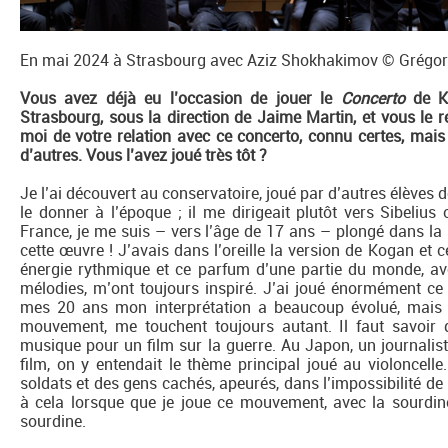
En mai 2024 à Strasbourg avec Aziz Shokhakimov © Grégo
Vous avez déjà eu l’occasion de jouer le
Concerto
de Ka
Strasbourg, sous la direction de Jaime Martin, et vous le 
moi de votre relation avec ce concerto, connu certes, mais
d’autres. Vous l’avez joué très tôt ?
Je l’ai découvert au conservatoire, joué par d’autres élèves 
le donner à l’époque ; il me dirigeait plutôt vers Sibeliu
France, je me suis – vers l’âge de 17 ans – plongé dans la p
cette œuvre ! J’avais dans l’oreille la version de Kogan et ce
énergie rythmique et ce parfum d’une partie du monde, av
mélodies, m’ont toujours inspiré. J’ai joué énormément ce
mes 20 ans mon interprétation a beaucoup évolué, mais ce
mouvement, me touchent toujours autant. Il faut savoir
musique pour un film sur la guerre. Au Japon, un journali
film, on y entendait le thème principal joué au violoncell
soldats et des gens cachés, apeurés, dans l’impossibilité d
à cela lorsque que je joue ce mouvement, avec la sourdin
sourdine.