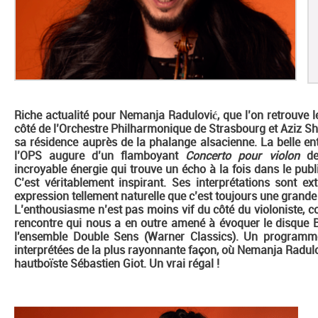
Riche actualité pour Nemanja Radulović, que l’on retrouve 
côté de l’Orchestre Philharmonique de Strasbourg et Aziz S
sa résidence auprès de la phalange alsacienne. La belle ent
l’OPS augure d’un flamboyant
Concerto pour violon
de 
incroyable énergie qui trouve un écho à la fois dans le pub
C’est véritablement inspirant. Ses interprétations sont ex
expression tellement naturelle que c’est toujours une grande jo
L’enthousiasme n’est pas moins vif du côté du violoniste, 
rencontre qui nous a en outre amené à évoquer le disque Ba
l'ensemble Double Sens (Warner Classics). Un programme 
interprétées de la plus rayonnante façon, où Nemanja Radulo
hautboïste Sébastien Giot. Un vrai régal !