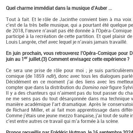
Quel charme immédiat dans la musique d’Auber ...
Tout à fait. Et le rôle de Jacinthe convient bien à ma voix
c’est de la très belle musique, qui a pourtant été quelque 
de 2018, l’œuvre n’avait pas été donnée à l'Opéra-Comique 
participé à la recréation de cette partition. Et quel plaisir d
Louis Langrée, chef avec lequel je n’avais jamais travaillé.
En juin prochain, vous retrouverez l’Opéra-Comique pour
er
juin au 1
juillet.(3) Comment envisagez cette expérience ?
Ce sera une prise de rôle pour moi ; je suis particulièrem
comique (de 1859
ndlr
), donc avec tous les dialogues parl
Décidément en ce moment j’ai des liens avec les metteu
compter que dans la distribution du
Domino noir
figure Sylvi
Il y a des chanteurs qui n’aiment pas du tout passer du chan
ne me sens pas du tout désarçonnée dans ma technique vo
manière académique l’art dramatique. Après le conservatoir
de Richard Miller, et ai fait mon apprentissage dans diff
Comme j’étais une jeune mezzo française, j’ai tout de suite 
c’est entre autres ce travail qui m’a formée à la scène.
Propos recueillis par Frédéric Hutman, le 16 septembre 202