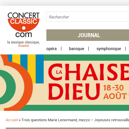
Aller au contenu principal
JOURNAL
opéra
baroque
symphonique
Accueil
»
Trois questions Marie Lenormand, mezzo – Joyeuses retrouvaill