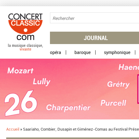
Aller au contenu principal
JOURNAL
opéra
baroque
symphonique
Accueil
»
​Saariaho, Combier, Dusapin et Giménez-Comas au Festival Prés