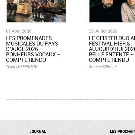
01 Août 2026
26 Juillet 2026
LES PROMENADES
LE GEISTER DUO A
MUSICALES DU PAYS
FESTIVAL HIER &
D’AUGE 2026 –
AUJOURD’HUI 2026
BONHEURS VOCAUX –
BELLE ENTENTE –
COMPTE RENDU
COMPTE RENDU
Thierry GEFFROTIN
Antoine SIBELLE
JOURNAL
LES PROCHAI