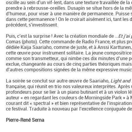
oscille au sein d’un vif-lent, dans une texture travaillée de la
prendre à rebrousse-oreilles. Dusapin se situe hors de la 
d’humeur, pour viser à une manière de permanence. Puisse 
dans cette permanence ! On le croirait aisément ici, tant le
précédent, s’investissent.
Puis, c’est la surprise ! Avec la création mondiale de …
Et j’ai
Comas (photo). Cette commande de Radio France, et plus pr
dédiée Kaija Saariaho, comme de juste, et à Anssi Karttunen, n
cette œuvre pour instrument solitaire. La jeune compositrice 
comme son transmetteur, qui nimbe ces dix minutes d’une poés
exclue, changeante au cours de cinq parties théoriques mai
d’autres compositions signées de la même expressive music
La soirée se conclut sur autre œuvre de Saariaho,
Light and
française, qui réunit en trio nos valeureux interprètes. Après
profondeurs pour se lier à un piano butinant et à un violon 
auteur « en regardant les couleurs de Morningside Park » à
courant dit « spectral » et bien représentative de l’inspirat
ce festival. Traduite à nouveau par l’excellence conjuguée d
Pierre-René Serna