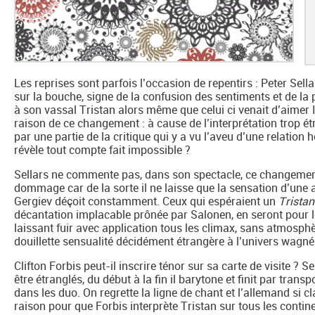
Les reprises sont parfois l’occasion de repentirs : Peter Sellar
sur la bouche, signe de la confusion des sentiments et de la p
à son vassal Tristan alors même que celui ci venait d’aimer 
raison de ce changement : à cause de l’interprétation trop étr
par une partie de la critique qui y a vu l’aveu d’une relatio
révèle tout compte fait impossible ?
Sellars ne commente pas, dans son spectacle, ce changement p
dommage car de la sorte il ne laisse que la sensation d’une 
Gergiev déçoit constamment. Ceux qui espéraient un
Tristan
décantation implacable prônée par Salonen, en seront pour leur
laissant fuir avec application tous les climax, sans atmosphè
douillette sensualité décidément étrangère à l’univers wagné
Clifton Forbis peut-il inscrire ténor sur sa carte de visite ?
être étranglés, du début à la fin il barytone et finit par trans
dans les duo. On regrette la ligne de chant et l’allemand si c
raison pour que Forbis interprète Tristan sur tous les contin