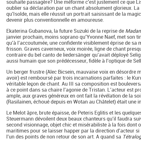
souhaite passagère? Une méforme c’est justement ce que Li
oublier sa déclaration par un chant absolument glorieux. La
qu’Isolde, mais elle réussit un portrait saisissant de la magici
devenir plus conventionnelle en amoureuse.
Ekaterina Gubanova, la future Suzuki de la reprise de
Madama
janvier prochain, moins soprano qu’Yvonne Naef, met son ti
qu’à l’accoutumée, une confidente visiblement éprise de sa m
frisson. Graves caverneux, voix moirée, ligne de chant presqu
contraire du bel canto de liedersänger qu’avait déployé Selig
aussi humain que son prédécesseur, fidèle à l’optique de Sell
Un berger frustre (Alec Bicsein, mauvaise voix en désordre 
avoir) est remboursé par trois incarnations parfaites : le 
véritable leçon de chant. Au III sa composition est boulever
à ce point dans sa chaire l’agonie de Tristan. L’acteur est p
ample, aux graves généreux en ont fait la révélation de la so
(Rasilainen, échoué depuis en Wotan au Châtelet) était une 
Le Melot âpre, brute épaisse, de Peteris Eglitis et les quelq
Steuermann dévoilent deux beaux chanteurs qu’il faudra suivr
second visionnage, objet chic et misérabiliste à la fois don
maritimes pour se laisser happer par la direction d’acteur si
l’un des points de non retour de son art. A quand sa
Tétralog