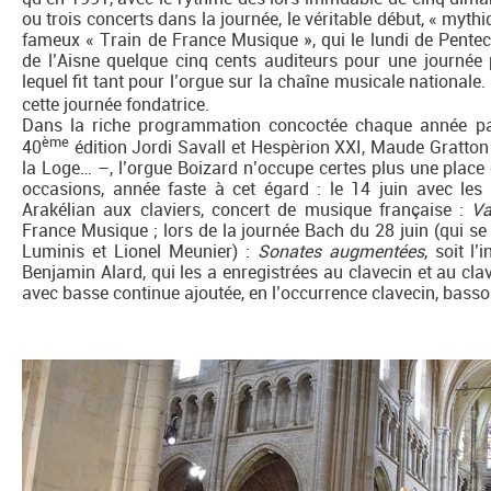
ou trois concerts dans la journée, le véritable début, « mythi
fameux « Train de France Musique », qui le lundi de Pente
de l’Aisne quelque cinq cents auditeurs pour une journée 
lequel fit tant pour l’orgue sur la chaîne musicale nationale
cette journée fondatrice.
Dans la riche programmation concoctée chaque année pa
ème
40
édition Jordi Savall et Hespèrion XXI, Maude Gratton 
la Loge… –, l’orgue Boizard n’occupe certes plus une place 
occasions, année faste à cet égard : le 14 juin avec le
Arakélian aux claviers, concert de musique française :
Va
France Musique ; lors de la journée Bach du 28 juin (qui se
Luminis et Lionel Meunier) :
Sonates augmentées
, soit l
Benjamin Alard, qui les a enregistrées au clavecin et au cla
avec basse continue ajoutée, en l’occurrence clavecin, basso