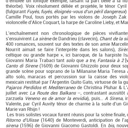
d’emblée un tonique exemple, faisant la part belle à la flû
théorbe). Voix résolument déliée et projetée, le ténor Cyril 
(fulgurant
Fuyés, fuyés, éloignés-vous d’un péril dangereux
)
Camille Poul, tous portés par les violons de Joseph Zak e
violoncelle d’Alice Coquart, la harpe de Caroline Lieby, et Mar
L’enchaînement non chronologique de pièces vivifiante
s’ensuivirent
La sirène
de Dandrieu (clavecin),
Chant de la si
400 romances, souvent sur des textes de son amie Marceli
Nourrit aimait se faire l’interprète dans les salons),
Sirè
celtique ou grande harpe », ici baroque, de la harpiste Isa
Giovanni Maria Trabaci tant
solo
que
a tre
,
Fantasia à 2
[
Canto di Sirene
(1609) de Giovanni Ghizzolo pour deux s
grande scène pour soprano de la Milanaise Maria Teresa Ag
alto solo, maracas et percussion sur la caisse des vio
mexicain restitué par l’Argentin Quito Gato, virtuose de la 
Pajaros Perdidos
et
Mediterraneo
de Christina Pluhar & L’A
juillet avec
La Route des Balkans
–, contrastant aussitôt
zarzuela
Veneno es de amor la envidia
), puis…
A Sirena
, 
Valente, par Cyril Auvity ténor de charme à la suite d’un G
Marie van Rhijn !
Les trois solistes vocaux furent réunis pour la scène finale,
Ritorno d’Ulisse
(1640) de Monteverdi, anticipation de l’a
sirena
(1596) de Giovanni Giacomo Gastoldi. En
bis
, nouv