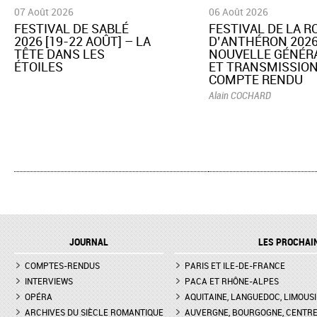
07 Août 2026
06 Août 2026
​FESTIVAL DE SABLÉ
​FESTIVAL DE LA 
2026 [19-22 AOÛT] – LA
D’ANTHÉRON 2026
TÊTE DANS LES
NOUVELLE GÉNÉR
ÉTOILES
ET TRANSMISSION
COMPTE RENDU
Alain COCHARD
JOURNAL
LES PROCHAI
COMPTES-RENDUS
PARIS ET ILE-DE-FRANCE
INTERVIEWS
PACA ET RHÔNE-ALPES
OPÉRA
AQUITAINE, LANGUEDOC, LIMOUSI
ARCHIVES DU SIÈCLE ROMANTIQUE
AUVERGNE, BOURGOGNE, CENTR