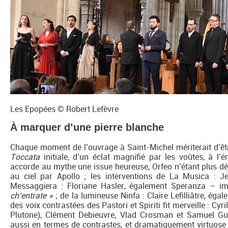
Les Epopées © Robert Lefèvre
À marquer d’une pierre blanche
Chaque moment de l’ouvrage à Saint-Michel mériterait d’êt
Toccata
initiale, d’un éclat magnifié par les voûtes, à l’é
accorde au mythe une issue heureuse, Orfeo n’étant plus d
au ciel par Apollo ; les interventions de La Musica : Je
Messaggiera : Floriane Hasler, également Speranza – i
ch’entrate »
; de la lumineuse Ninfa : Claire Lefilliâtre, ég
des voix contrastées des Pastori et Spiriti fit merveille : Cy
Plutone), Clément Debieuvre, Vlad Crosman et Samuel Guiba
aussi en termes de contrastes, et dramatiquement virtuos