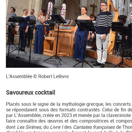
L'Assemblée © Robert Lefèvre
Savoureux cocktail
Placés sous le signe de la mythologie grecque, les concerts d
se répondaient sous des formats contrastés. Celui de fin d
par L’Assemblée, créée en 2023 et menée par la claveciniste 
faire connaître des œuvres et des compositrices et compo
dont
Les Sirènes
, du
Livre I
des
Cantates françoises
de Thom