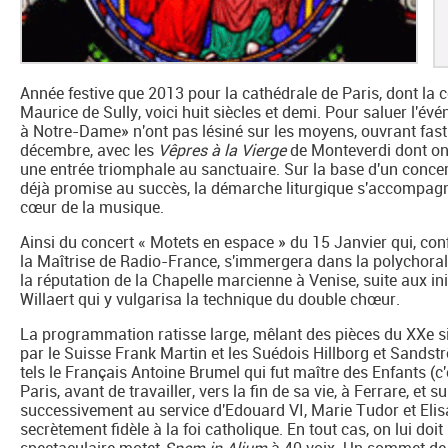
Année festive que 2013 pour la cathédrale de Paris, dont la c
Maurice de Sully, voici huit siècles et demi. Pour saluer l'
à Notre-Dame» n'ont pas lésiné sur les moyens, ouvrant fa
décembre, avec les
Vêpres à la Vierge
de Monteverdi dont on 
une entrée triomphale au sanctuaire. Sur la base d'un concer
déjà promise au succès, la démarche liturgique s'accompagnan
cœur de la musique.
Ainsi du concert « Motets en espace » du 15 Janvier qui, con
la Maîtrise de Radio-France, s'immergera dans la polychorali
la réputation de la Chapelle marcienne à Venise, suite aux in
Willaert qui y vulgarisa la technique du double chœur.
La programmation ratisse large, mêlant des pièces du XXe 
par le Suisse Frank Martin et les Suédois Hillborg et Sandst
tels le Français Antoine Brumel qui fut maître des Enfants (c
Paris, avant de travailler, vers la fin de sa vie, à Ferrare, et 
successivement au service d'Edouard VI, Marie Tudor et Elis
secrètement fidèle à la foi catholique. En tout cas, on lui doit