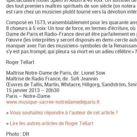
spectaculaire motet
Spem in Alium
à 40 voix. Un sommet de fe
des tout premiers maîtres spirituels de son siècle (on note
est rare chez un musicien plutôt tourné vers la dévotion intér
Composé en 1573, vraisemblablement pour les quarante ans de
8 choeurs à 5 voix. Un tour de force, en termes d'écriture, où
Dame de Paris et Radio-France devrait être parfaitement en 
l'œuvre (les interprètes y seront disposés en demi-cercle aut
manquer avec l'un des musiciens-symboles de la Renaissance 
s'y est pas trompé, qui pleura sa mort en un adieu célèbre:«
T
Roger Tellart
Maîtrise Notre-Dame de Paris, dir. Lionel Sow
Maîtrise de Radio France, dir. Sofi Jeannin
Œuvres de Tallis, Martin, Whitacre, Hillgorg, Sandström, Smi
15 janvier 2013 – 20h30
Paris – Notre-Dame
www.musique-sacree-notredamedeparis.fr
>
Vous souhaitez répondre à l’auteur de cet article ?
>
Lire les autres articles de Roger Tellart
Photo : DR