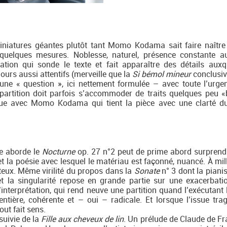
iniatures géantes plutôt tant Momo Kodama sait faire naître
quelques mesures. Noblesse, naturel, présence constante 
ation qui sonde le texte et fait apparaître des détails auxq
ours aussi attentifs (merveille que la
Si bémol mineur
conclusive
ne « question », ici nettement formulée – avec toute l’urgen
partition doit parfois s’accommoder de traits quelques peu «
vue avec Momo Kodama qui tient la pièce avec une clarté d
le aborde le
Nocturne
op. 27 n°2 peut de prime abord surprend
 et la poésie avec lesquel le matériau est façonné, nuancé. À mil
teux. Même virilité du propos dans la
Sonate
n° 3 dont la pianis
et la singularité repose en grande partie sur une exacerbati
interprétation, qui rend neuve une partition quand l’exécutant l
tière, cohérente et – oui – radicale. Et lorsque l’issue tra
 tout fait sens.
suivie de la
Fille aux cheveux de lin
. Un prélude de Claude de Fr