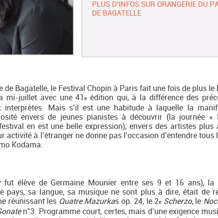
PLUS D’INFOS SUR ORANGERIE DU P
DE BAGATELLE
 de Bagatelle, le Festival Chopin à Paris fait une fois de plus l
 mi-juillet avec une 41
édition qui, à la différence des préc
e
nterprètes. Mais s’il est une habitude à laquelle la manif
riosité envers de jeunes pianistes à découvrir (la journée «
estival en est une belle expression), envers des artistes plus
ur activité à l’étranger ne donne pas l’occasion d’entendre tous 
Momo Kodama.
y fut élève de Germaine Mounier entre ses 9 et 16 ans), la 
e pays, sa langue, sa musique ne sont plus à dire, était de r
e réunissant les
Quatre Mazurka
s op. 24, le 2
Scherzo
, le
Noc
e
Sonate
n°3. Programme court, certes, mais d’une exigence musi