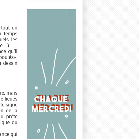
 tout un
au temps
uels les
 ...).
ce qu’il
boulés».
u dessin
re, mais
le lieues
te signe
on de la
ui prête
gique du
ance qui