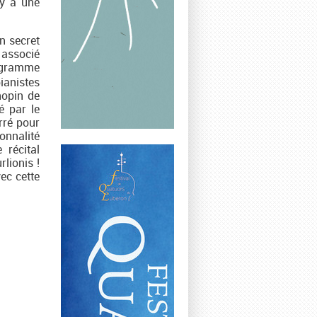
 y a une
n secret
 associé
rogramme
ianistes
hopin de
é par le
rré pour
onnalité
 récital
lionis !
ec cette