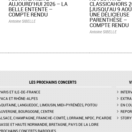
AUJOURD’HUI 2026 – LA
CLASSICAHORS 2
BELLE ENTENTE –
[JUSQU'AU 9 AOÛT
COMPTE RENDU
UNE DÉLICIEUSE
PARENTHÈSE –
Antoine SIBELLE
COMPTE RENDU
Antoine SIBELLE
LES PROCHAINS CONCERTS
V
PARIS ET ILE-DE-FRANCE
INTER
PACA ET RHÔNE-ALPES
EXTRA
AQUITAINE, LANGUEDOC, LIMOUSIN, MIDI-PYRÉNÉES, POITOU
EN CO
AUVERGNE, BOURGOGNE, CENTRE
REPOR
ALSACE, CHAMPAGNE, FRANCHE-COMTÉ, LORRAINE, NPDC, PICARDIE
STORY
BASSE ET HAUTE NORMANDIE, BRETAGNE, PAYS DE LA LOIRE
PROCHAINS CONCERTS BAROQUES