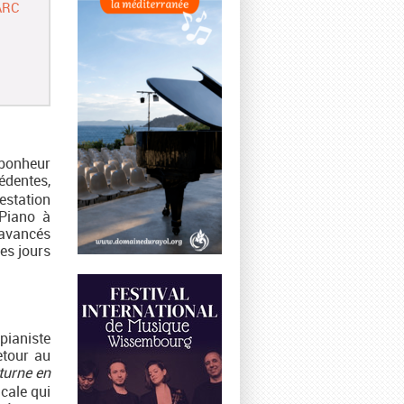
ARC
e bonheur
édentes,
estation
 Piano à
 avancés
les jours
pianiste
etour au
turne
en
cale qui