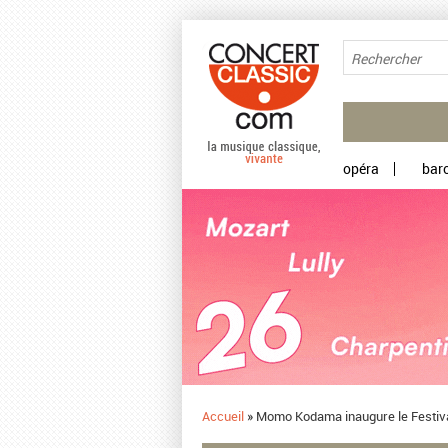
Aller au contenu principal
opéra
bar
Accueil
»
​Momo Kodama inaugure le Festival