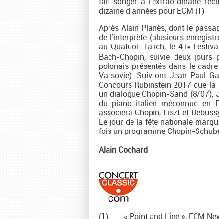
fait songer à l’extraordinaire ré
dizaine d’années pour ECM (1)
Après Alain Planès, dont le passag
de l’interprète (plusieurs enregis
au Quatuor Talich, le 41
Festiv
e
Bach-Chopin, suivie deux jours 
polonais présentés dans le cadre 
Varsovie). Suivront Jean-Paul Ga
Concours Rubinstein 2017 que la 
un dialogue Chopin-Sand (8/07), J
du piano italien méconnue en Fr
associera Chopin, Liszt et Debussy
Le jour de la fête nationale marq
fois un programme Chopin-Schuber
Alain Cochard
(1) « Point and Line », ECM Ne