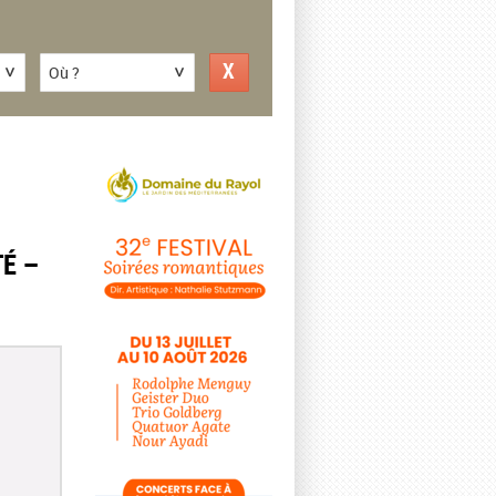
Où ?
TÉ –