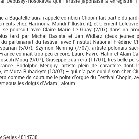
cital Debussy-Hosokawa que l’artiste japonaise a enregistré il
e à Bagatelle aura rappelé combien Chopin fait partie du jardi
trements chez Harmonia Mundi l’illustrent), et Clément Lefebvre
al se poursuit avec Claire-Marie Le Guay (2/07) dans un p
plus tard par Michal Basista et Jan Widlarz (deux jeunes p
du partenariat du festival avec l’Institut National Frédéric C
sparian (5/07), Szymon Nehring (7/07), artiste polonais sacr
France connaît trop peu encore, Laure Favre-Hahn et Alain Ca
oseph Moog (9/07), Giuseppe Guarrera (11/01), très belle pers
ance, Rodolphe Menguy, artiste plein de caractère dont le
, et Muza Rubackyte (13/07) – qui n’a pas oublié son cher Čiur
uera comme de coutume le point d’orgue du Festival Chopin, av
t sous les doigts d’Adam Laloum.
w Series 4814738