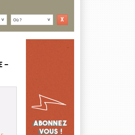
Où ?
E –