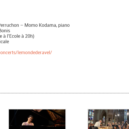
n Perruchon – Momo Kodama, piano
Bonis
 à l’Ecole à 20h)
icale
concerts/lemondederavel/