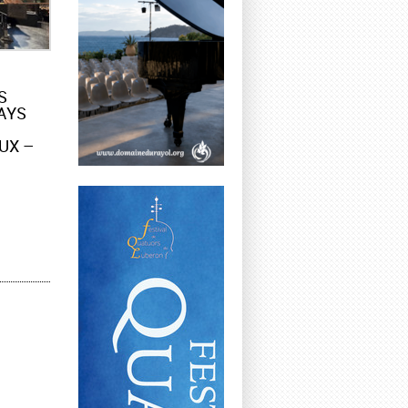
S
AYS
UX –