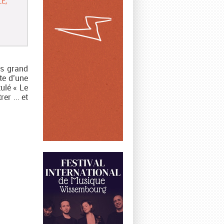
E,
us grand
ête d’une
ulé « Le
er ... et