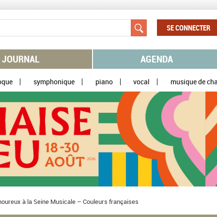
SE CONNECTER
JOURNAL
AGENDA
oque
symphonique
piano
vocal
musique de ch
oureux à la Seine Musicale – Couleurs françaises