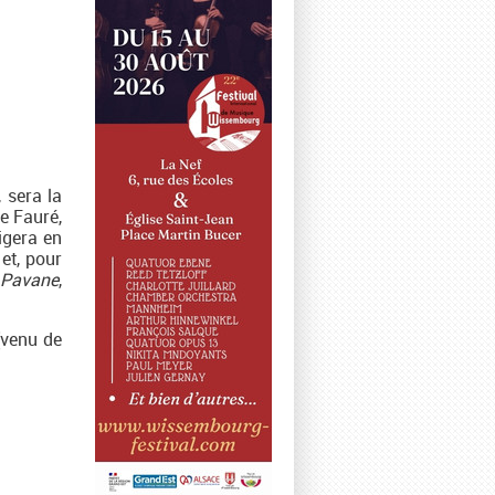
, sera la
e Fauré,
igera en
et, pour
Pavane
,
(venu de