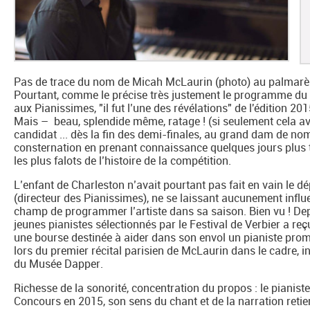
Pas de trace du nom de Micah McLaurin (photo) au palmar
Pourtant, comme le précise très justement le programme du r
aux Pianissimes, "il fut l’une des révélations" de l'édition 201
Mais – beau, splendide même, ratage ! (si seulement cela avait 
candidat ... dès la fin des demi-finales, au grand dam de no
consternation en prenant connaissance quelques jours plus 
les plus falots de l’histoire de la compétition.
L’enfant de Charleston n’avait pourtant pas fait en vain le d
(directeur des Pianissimes), ne se laissant aucunement influe
champ de programmer l’artiste dans sa saison. Bien vu ! Depui
jeunes pianistes sélectionnés par le Festival de Verbier a reç
une bourse destinée à aider dans son envol un pianiste prome
lors du premier récital parisien de McLaurin dans le cadre, i
du Musée Dapper.
Richesse de la sonorité, concentration du propos : le pianiste
Concours en 2015, son sens du chant et de la narration retie