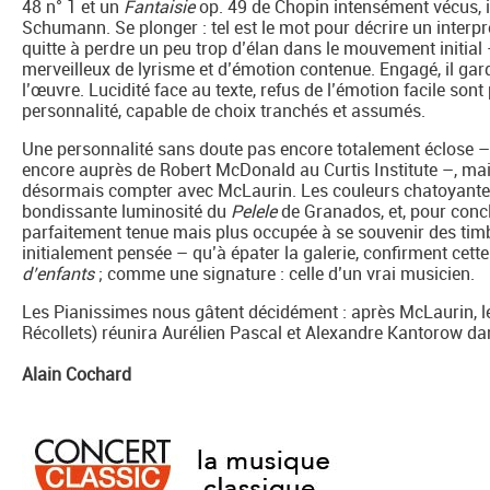
48 n° 1 et un
Fantaisie
op. 49 de Chopin intensément vécus, i
Schumann. Se plonger : tel est le mot pour décrire un interprè
quitte à perdre un peu trop d’élan dans le mouvement initial
merveilleux de lyrisme et d’émotion contenue. Engagé, il gar
l’œuvre. Lucidité face au texte, refus de l’émotion facile son
personnalité, capable de choix tranchés et assumés.
Une personnalité sans doute pas encore totalement éclose –
encore auprès de Robert McDonald au Curtis Institute –, mai
désormais compter avec McLaurin. Les couleurs chatoyantes
bondissante luminosité du
Pelele
de Granados, et, pour conc
parfaitement tenue mais plus occupée à se souvenir des timbr
initialement pensée – qu’à épater la galerie, confirment cett
d’enfants
; comme une signature : celle d’un vrai musicien.
Les Pianissimes nous gâtent décidément : après McLaurin, le
Récollets) réunira Aurélien Pascal et Alexandre Kantorow d
Alain Cochard