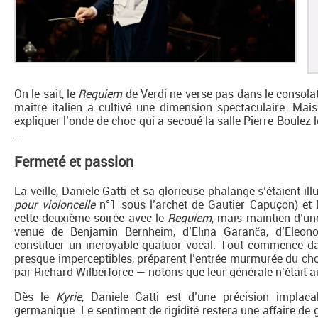
On le sait, le
Requiem
de Verdi ne verse pas dans le consolat
maître italien a cultivé une dimension spectaculaire. Mais
expliquer l’onde de choc qui a secoué la salle Pierre Boulez
...
Fermeté et passion
La veille, Daniele Gatti et sa glorieuse phalange s’étaient i
pour violoncelle
n°1 sous l’archet de Gautier Capuçon) et
cette deuxième soirée avec le
Requiem
, mais maintien d’un
venue de Benjamin Bernheim, d’Elīna Garanča, d’Eleono
constituer un incroyable quatuor vocal. Tout commence dans
presque imperceptibles, préparent l’entrée murmurée du choe
par Richard Wilberforce — notons que leur générale n’était a
Dès le
Kyrie
, Daniele Gatti est d’une précision implac
germanique. Le sentiment de rigidité restera une affaire d