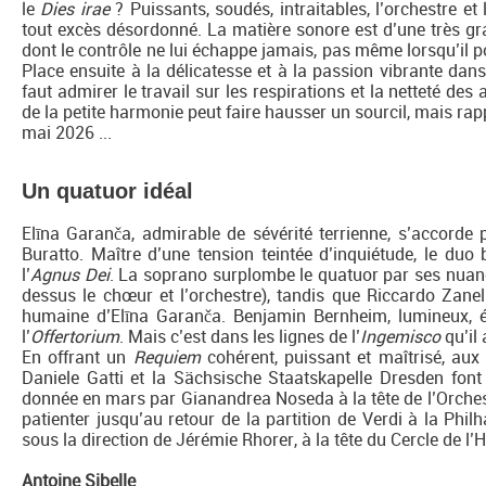
le
Dies irae
? Puissants, soudés, intraitables, l’orchestre et
tout excès désordonné. La matière sonore est d’une très gra
dont le contrôle ne lui échappe jamais, pas même lorsqu’il p
Place ensuite à la délicatesse et à la passion vibrante dan
faut admirer le travail sur les respirations et la netteté des
de la petite harmonie peut faire hausser un sourcil, mais rap
mai 2026 ...
Un quatuor idéal
Elīna Garanča, admirable de sévérité terrienne, s’accorde 
Buratto. Maître d’une tension teintée d’inquiétude, le duo 
l’
Agnus Dei
. La soprano surplombe le quatuor par ses nuances
dessus le chœur et l’orchestre), tandis que Riccardo Zanel
humaine d’Elīna Garanča. Benjamin Bernheim, lumineux, 
l’
Offertorium
. Mais c’est dans les lignes de l’
Ingemisco
qu’il 
En offrant un
Requiem
cohérent, puissant et maîtrisé, aux
Daniele Gatti et la Sächsische Staatskapelle Dresden font
donnée en mars par Gianandrea Noseda à la tête de l’Orches
patienter jusqu’au retour de la partition de Verdi à la Phil
sous la direction de Jérémie Rhorer, à la tête du Cercle de 
Antoine Sibelle