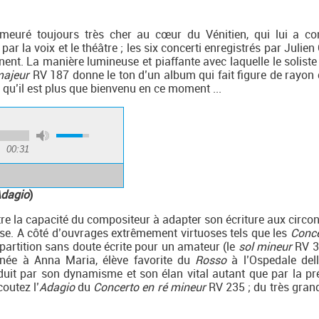
meuré toujours très cher au cœur du Vénitien, qui lui a co
ar la voix et le théâtre ; les six concerti enregistrés par Julie
nent. La manière lumineuse et piaffante avec laquelle le soliste
majeur
RV 187 donne le ton d’un album qui fait figure de rayon d
re qu’il est plus que bienvenu en ce moment ...
00:31
dagio
)
re la capacité du compositeur à adapter son écriture aux circo
se. A côté d’ouvrages extrêmement virtuoses tels que les
Conce
 partition sans doute écrite pour un amateur (le
sol mineur
RV 3
née à Anna Maria, élève favorite du
Rosso
à l’Ospedale dell
séduit par son dynamisme et son élan vital autant que par la p
outez l’
Adagio
du
Concerto en ré mineur
RV 235 ; du très grand