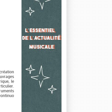
création
’ouvrages
ique, le
iculier.
truments
continuo