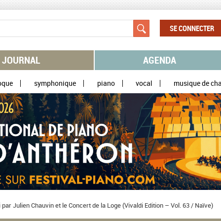
SE CONNECTER
JOURNAL
AGENDA
oque
symphonique
piano
vocal
musique de ch
par Julien Chauvin et le Concert de la Loge (Vivaldi Edition – Vol. 63 / Naïve)