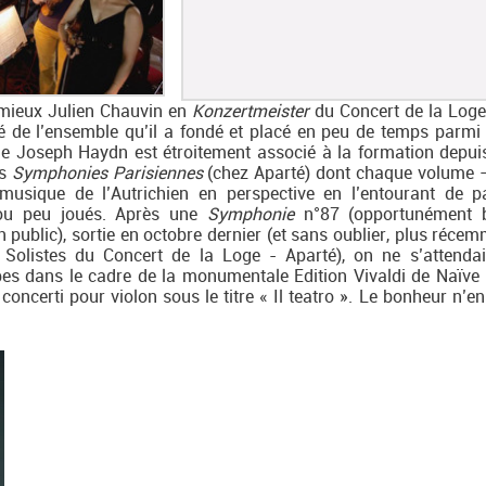
t mieux Julien Chauvin en
Konzertmeister
du Concert de la Loge
té de l’ensemble qu’il a fondé et placé en peu de temps parmi 
 Joseph Haydn est étroitement associé à la formation depuis
es
Symphonies
Parisiennes
(chez Aparté) dont chaque volume 
musique de l’Autrichien en perspective en l’entourant de 
 ou peu joués. Après une
Symphonie
n°87 (opportunément b
 public), sortie en octobre dernier (et sans oublier, plus récem
Solistes du Concert de la Loge - Aparté), on ne s’attenda
oupes dans le cadre de la monumentale Edition Vivaldi de Naïve
ncerti pour violon sous le titre « Il teatro ». Le bonheur n’en