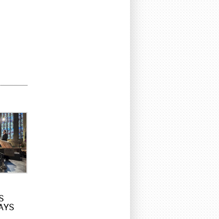
S
AYS