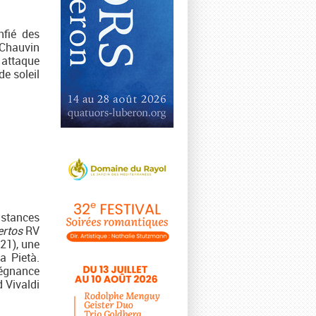
nfié des
n Chauvin
 attaque
e soleil
nstances
rtos
RV
21), une
a Pietà.
régnance
 Vivaldi