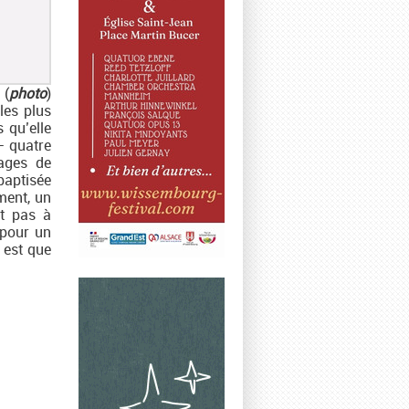
 (
photo
)
les plus
 qu’elle
– quatre
pages de
aptisée
ment, un
it pas à
 pour un
 est que