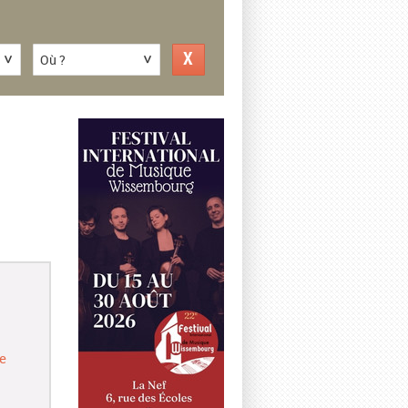
Où ?
e