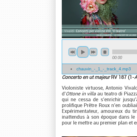
00:00
chauvin_-_1_-_track_4.mp3
Concerto en ut majeur
RV 187 (1-
A
Violoniste virtuose, Antonio Vival
d’
Ottone in villa
au teatro di Piazz
qui ne cessa de s’enrichir jusqu
prolifique Prêtre Roux n’en oublia
Expérimentateur, amoureux du tim
inattendus à son époque dans le d
pour le mettre au premier plan et en