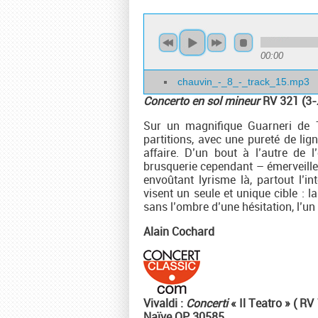
00:00
chauvin_-_8_-_track_15.mp3
Concerto en sol mineur
RV 321 (3-
Sur un magnifique Guarneri de 17
partitions, avec une pureté de lig
affaire. D’un bout à l’autre de 
brusquerie cependant – émerveille, 
envoûtant lyrisme là, partout l’in
visent un seule et unique cible : la
sans l’ombre d’une hésitation, l’un
Alain Cochard
Vivaldi :
Concerti
« Il Teatro » ( RV
Naïve OP 30585