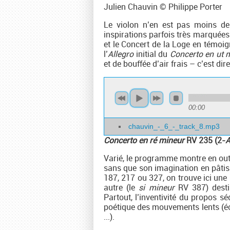
Julien Chauvin © Philippe Porter
Le violon n’en est pas moins de
inspirations parfois très marquées p
et le Concert de la Loge en témoig
l’
Allegro
initial du
Concerto en ut 
et de bouffée d’air frais – c’est di
00:00
chauvin_-_6_-_track_8.mp3
Concerto en ré mineur
RV 235 (2-
A
Varié, le programme montre en out
sans que son imagination en pâtis
187, 217 ou 327, on trouve ici une
autre (le
si mineur
RV 387) desti
Partout, l’inventivité du propos 
poétique des mouvements lents (éc
...).