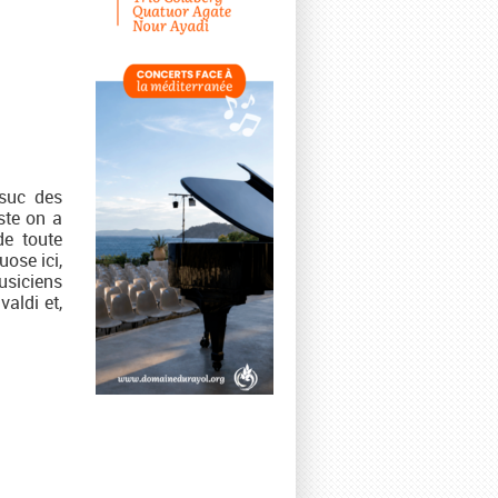
 suc des
ste on a
de toute
ose ici,
usiciens
valdi et,