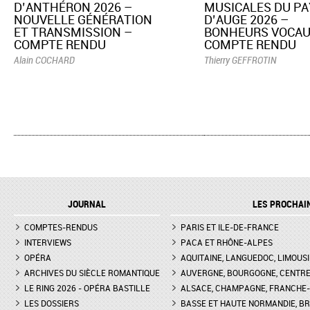
D’ANTHÉRON 2026 –
MUSICALES DU PA
NOUVELLE GÉNÉRATION
D’AUGE 2026 –
ET TRANSMISSION –
BONHEURS VOCAU
COMPTE RENDU
COMPTE RENDU
Alain COCHARD
Thierry GEFFROTIN
JOURNAL
LES PROCHAI
COMPTES-RENDUS
PARIS ET ILE-DE-FRANCE
INTERVIEWS
PACA ET RHÔNE-ALPES
OPÉRA
AQUITAINE, LANGUEDOC, LIMOUSI
ARCHIVES DU SIÈCLE ROMANTIQUE
AUVERGNE, BOURGOGNE, CENTR
LE RING 2026 - OPÉRA BASTILLE
ALSACE, CHAMPAGNE, FRANCHE-C
LES DOSSIERS
BASSE ET HAUTE NORMANDIE, BR