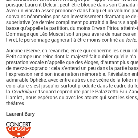
puisque Laurent Deleuil, peut-être bloqué dans son Canada na
Avec un vibrato assez prononcé dans l’aigu et un volume par
convainc néanmoins par son investissement dramatique de ch
superlative (ce dernier compliment pourrait d’ailleurs s’appliqu
basse qu’appelle la partition, du moins Erwan Piriou atteint-
Dommage que Léo Muscat soit un peu avare de nuances en Laë
livret, le personnage gagnerait à être moins confiné au
forte
.
Aucune réserve, en revanche, en ce qui concerne les deux rôl
Petit campe une reine dont la majesté fait oublier qu’elle n’a
prestation vocale n’appelle que des éloges, d’autant plus qu
de mezzo-soprano : cela s’entend un peu dans la partie basse 
l’expression rend son incarnation mémorable. Révélation enf
admirable Ophélie, avec entre autres une scène de la folie i
colorature s’est jusqu’ici surtout produite dans le cadre du fe
la
Cendrillon
d’Isouard coproduite par le Palazzetto Bru Zane. 
Hamlet ; nous espérons qu’avec les atouts qui sont les siens,
théâtres.
Laurent Bury