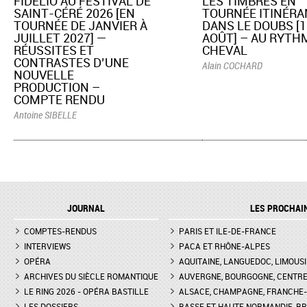
FIDELIO AU FESTIVAL DE
​LES TIMBRES EN
SAINT-CÉRÉ 2026 [EN
TOURNÉE ITINÉRA
TOURNÉE DE JANVIER À
DANS LE DOUBS [1
JUILLET 2027] —
AOÛT] – AU RYTH
RÉUSSITES ET
CHEVAL
CONTRASTES D’UNE
Alain COCHARD
NOUVELLE
PRODUCTION –
COMPTE RENDU
Antoine SIBELLE
JOURNAL
LES PROCHAI
COMPTES-RENDUS
PARIS ET ILE-DE-FRANCE
INTERVIEWS
PACA ET RHÔNE-ALPES
OPÉRA
AQUITAINE, LANGUEDOC, LIMOUSI
ARCHIVES DU SIÈCLE ROMANTIQUE
AUVERGNE, BOURGOGNE, CENTR
LE RING 2026 - OPÉRA BASTILLE
ALSACE, CHAMPAGNE, FRANCHE-C
LES DOSSIERS
BASSE ET HAUTE NORMANDIE, BR