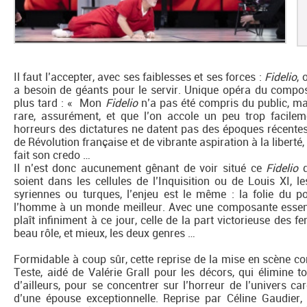
Il faut l’accepter, avec ses faiblesses et ses forces :
Fidelio
, 
a besoin de géants pour le servir. Unique opéra du composit
plus tard : « Mon
Fidelio
n’a pas été compris du public, mai
rare, assurément, et que l’on accole un peu trop facil
horreurs des dictatures ne datent pas des époques récentes
de Révolution française et de vibrante aspiration à la libert
fait son credo …
Il n’est donc aucunement gênant de voir situé ce
Fidelio
soient dans les cellules de l’Inquisition ou de Louis XI, l
syriennes ou turques, l’enjeu est le même : la folie du po
l’homme à un monde meilleur. Avec une composante essenti
plaît infiniment à ce jour, celle de la part victorieuse des 
beau rôle, et mieux, les deux genres …
Formidable à coup sûr, cette reprise de la mise en scène c
Teste, aidé de Valérie Grall pour les décors, qui élimine t
d’ailleurs, pour se concentrer sur l’horreur de l’univers c
d’une épouse exceptionnelle. Reprise par Céline Gaudier