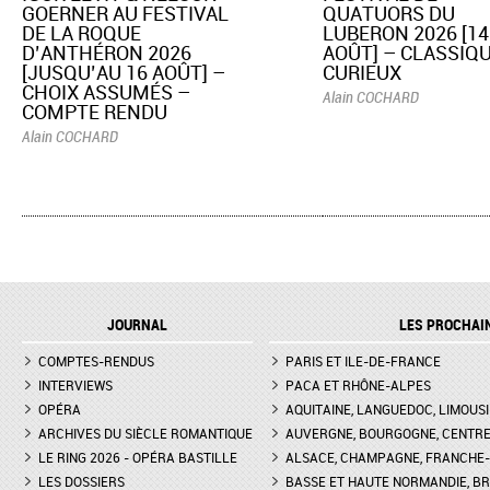
GOERNER AU FESTIVAL
QUATUORS DU
DE LA ROQUE
LUBERON 2026 [14
D’ANTHÉRON 2026
AOÛT] – CLASSIQU
[JUSQU’AU 16 AOÛT] –
CURIEUX
CHOIX ASSUMÉS –
Alain COCHARD
COMPTE RENDU
Alain COCHARD
JOURNAL
LES PROCHAI
COMPTES-RENDUS
PARIS ET ILE-DE-FRANCE
INTERVIEWS
PACA ET RHÔNE-ALPES
OPÉRA
AQUITAINE, LANGUEDOC, LIMOUSI
ARCHIVES DU SIÈCLE ROMANTIQUE
AUVERGNE, BOURGOGNE, CENTR
LE RING 2026 - OPÉRA BASTILLE
ALSACE, CHAMPAGNE, FRANCHE-C
LES DOSSIERS
BASSE ET HAUTE NORMANDIE, BR