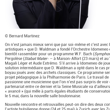
© Bernard Martinez
On n’est jamais mieux servi que par soi-même et c’est avec l
artistiques » que D. Waldman a fondé l’Orchestre Idomeneo en
bientôt rassembler pour un programme W.F. Bach (
Symphon
Pergolèse (
Stabat Mater
- – à Maison-Alfort (23 mars) et au 
Magali Léger et Aude Extrémo. S’il arrive à Idomeneo de joue
solution intermédiaire que D. Waldman a opté dans le cas p
boyau joués avec des archets classiques. Ce programme sera 
projet pédagogique à la Philharmonie de Paris. Le travail de 
passionne une musicienne que l’on n’est pas surpris de voi
partenariat entre ce dernier et la Seine Musicale va d’ailleu
« avancé » (qui mêle à parts égales étudiants de conservato
le 5 mai, dans la nouvelle salle boulonnaise.
Nouvelle rencontre et retrouvailles peut-on dire des deux c
l’artiste brésilienne donne (24 et 25 mai) à Zurich avec les Z