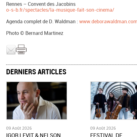
Rennes – Convent des Jacobins
o-s-b.fr/spectacles/la-musique-fait-son-cinema/
Agenda complet de D. Waldman :
www.deborawaldman.co
Photo © Bernard Martinez
DERNIERS ARTICLES
09 Août 2026
09 Août 2026
​IGOR LEVIT & NELSON
​FESTIVAL DE