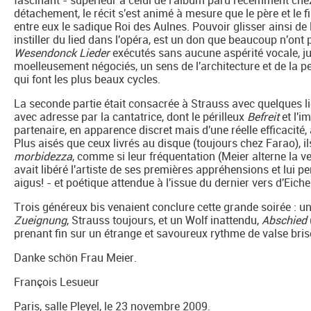
fascinant - supérieur à celui de l'album paru récemment chez
détachement, le récit s'est animé à mesure que le père et le 
entre eux le sadique Roi des Aulnes. Pouvoir glisser ainsi de
instiller du lied dans l'opéra, est un don que beaucoup n'on
Wesendonck Lieder
exécutés sans aucune aspérité vocale, j
moelleusement négociés, un sens de l'architecture et de la 
qui font les plus beaux cycles.
La seconde partie était consacrée à Strauss avec quelques 
avec adresse par la cantatrice, dont le périlleux
Befreit
et l'i
partenaire, en apparence discret mais d'une réelle efficacité,
Plus aisés que ceux livrés au disque (toujours chez Farao), i
morbidezza
, comme si leur fréquentation (Meier alterne la ve
avait libéré l'artiste de ses premières appréhensions et lui pe
aigus! - et poétique attendue à l'issue du dernier vers d'Eiche
Trois généreux bis venaient conclure cette grande soirée : u
Zueignung
, Strauss toujours, et un Wolf inattendu,
Abschied
prenant fin sur un étrange et savoureux rythme de valse bris
Danke schön Frau Meier.
François Lesueur
Paris, salle Pleyel, le 23 novembre 2009.