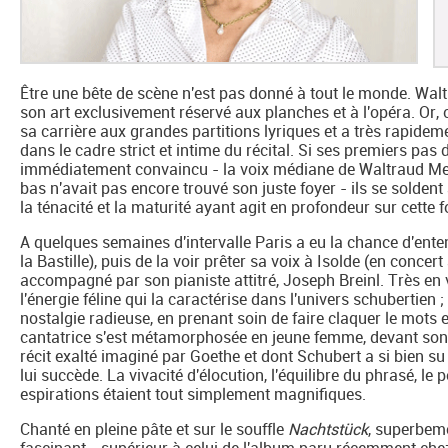
Être une bête de scène n'est pas donné à tout le monde. Walt
son art exclusivement réservé aux planches et à l'opéra. Or, 
sa carrière aux grandes partitions lyriques et a très rapidem
dans le cadre strict et intime du récital. Si ses premiers pas
immédiatement convaincu - la voix médiane de Waltraud Meie
bas n'avait pas encore trouvé son juste foyer - ils se soldent a
la ténacité et la maturité ayant agit en profondeur sur cette f
A quelques semaines d'intervalle Paris a eu la chance d'ent
la Bastille), puis de la voir prêter sa voix à Isolde (en concer
accompagné par son pianiste attitré, Joseph Breinl. Très en 
l'énergie féline qui la caractérise dans l'univers schubertien 
nostalgie radieuse, en prenant soin de faire claquer le mots 
cantatrice s'est métamorphosée en jeune femme, devant son ro
récit exalté imaginé par Goethe et dont Schubert a si bien su
lui succède. La vivacité d'élocution, l'équilibre du phrasé, le 
espirations étaient tout simplement magnifiques.
Chanté en pleine pâte et sur le souffle
Nachtstück
, superbeme