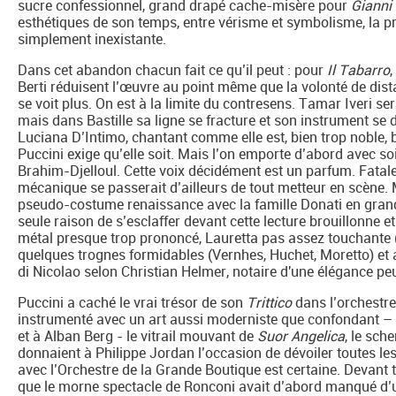
sucre confessionnel, grand drapé cache-misère pour
Gianni
esthétiques de son temps, entre vérisme et symbolisme, la pro
simplement inexistante.
Dans cet abandon chacun fait ce qu’il peut : pour
Il Tabarro
,
Berti réduisent l’œuvre au point même que la volonté de dista
se voit plus. On est à la limite du contresens. Tamar Iveri se
mais dans Bastille sa ligne se fracture et son instrument se
Luciana D’Intimo, chantant comme elle est, bien trop noble,
Puccini exige qu’elle soit. Mais l’on emporte d’abord avec so
Brahim-Djelloul. Cette voix décidément est un parfum. Fata
mécanique se passerait d’ailleurs de tout metteur en scène. 
pseudo-costume renaissance avec la famille Donati en gran
seule raison de s’esclaffer devant cette lecture brouillonne 
métal presque trop prononcé, Lauretta pas assez touchante (
quelques trognes formidables (Vernhes, Huchet, Moretto) et 
di Nicolao selon Christian Helmer, notaire d'une élégance 
Puccini a caché le vrai trésor de son
Trittico
dans l’orchestre
instrumenté avec un art aussi moderniste que confondant – P
et à Alban Berg - le vitrail mouvant de
Suor Angelica
, le sch
donnaient à Philippe Jordan l’occasion de dévoiler toutes les
avec l’Orchestre de la Grande Boutique est certaine. Devant 
que le morne spectacle de Ronconi avait d’abord manqué d’un