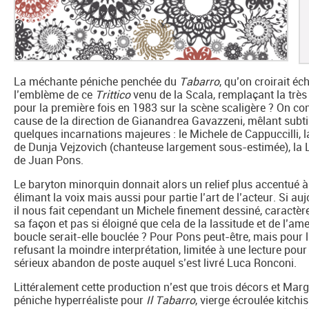
La méchante péniche penchée du
Tabarro
, qu’on croirait éc
l’emblème de ce
Trittico
venu de la Scala, remplaçant la très
pour la première fois en 1983 sur la scène scaligère ? On con
cause de la direction de Gianandrea Gavazzeni, mêlant subti
quelques incarnations majeures : le Michele de Cappuccilli, l
de Dunja Vejzovich (chanteuse largement sous-estimée), la La
de Juan Pons.
Le baryton minorquin donnait alors un relief plus accentué
élimant la voix mais aussi pour partie l’art de l’acteur. Si a
il nous fait cependant un Michele finement dessiné, caractèr
sa façon et pas si éloigné que cela de la lassitude et de l’am
boucle serait-elle bouclée ? Pour Pons peut-être, mais pour 
refusant la moindre interprétation, limitée à une lecture pour
sérieux abandon de poste auquel s’est livré Luca Ronconi.
Littéralement cette production n’est que trois décors et Margh
péniche hyperréaliste pour
Il Tabarro
, vierge écroulée kitch