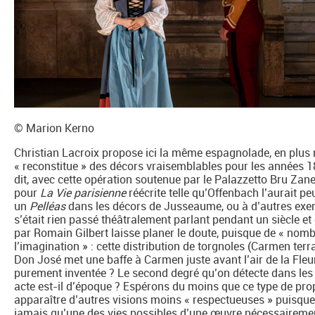
© Marion Kerno
Christian Lacroix propose ici la même espagnolade, en plus 
« reconstitue » des décors vraisemblables pour les années 1
dit, avec cette opération soutenue par le Palazzetto Bru Za
pour
La Vie parisienne
réécrite telle qu’Offenbach l’aurait peu
un
Pelléas
dans les décors de Jusseaume, ou à d’autres exem
s’était rien passé théâtralement parlant pendant un siècle et
par Romain Gilbert laisse planer le doute, puisque de « no
l’imagination » : cette distribution de torgnoles (Carmen te
Don José met une baffe à Carmen juste avant l’air de la Fleur
purement inventée ? Le second degré qu’on détecte dans les
acte est-il d’époque ? Espérons du moins que ce type de pr
apparaître d’autres visions moins « respectueuses » puisque
jamais qu’une des vies possibles d’une œuvre nécessairemen