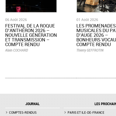
06 Août 2026
01 Août 2026
​FESTIVAL DE LA ROQUE
LES PROMENADES
D’ANTHÉRON 2026 –
MUSICALES DU PA
NOUVELLE GÉNÉRATION
D’AUGE 2026 –
ET TRANSMISSION –
BONHEURS VOCAU
COMPTE RENDU
COMPTE RENDU
Alain COCHARD
Thierry GEFFROTIN
JOURNAL
LES PROCHAI
COMPTES-RENDUS
PARIS ET ILE-DE-FRANCE