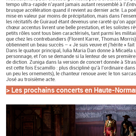
tempo ultra-rapide n’ayant jamais autant ressemblé à l’
Entr
brusque accélération quand il revient au dernier acte. La po
mise en valeur par moins de précipitation, mais dans l’ensemb
les récitatifs de Guiraud étant devenus une rareté qu’on appr
chœur accentus livrent une belle prestation, et les solistes r
petits rôles sont tous bien caractérisés, tant parmi les mil
que chez les contrebandiers (Florent Karrer, Thomas Morris)
obtiennent un beau succès – « Je suis veuve et j’hérite » fait t
Dans le quatuor principal, Iulia Maria Dan donne à Micaëla u
personnage, et l’on se demande si la lenteur de ses première
de diction. Zuniga dans la version de concert donnée à Stra
est cette fois Escamillo : plus discipliné qu’à l’ordinaire da
un peu les ornements), le chanteur renoue avec le ton sarcast
José au troisième acte.
> Les prochains concerts en Haute-Norma