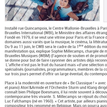
Installé rue Quincampoix, le Centre Wallonie-Bruxelles à Pari
Bruxelles International (WBI), le Ministère des affaires étran
Fondé en 1979, il se veut une vitrine pour Paris et la France
domaines aussi variés que la musique, le cinéma, la littératur
ère
Du 9 au 11 juin, le CWB sera le cadre de la 1
édition du min
manifestation qui, explique Sophie Millecamps, chargée de 
Bruxelles Musiques (WBM) (l’agence de soutien et de promo
se donne pour but de faire rayonner des artistes déjà reconn
L’affiche n’est pas le fruit du hasard mais «d’une sélection
spécialisés (journalistes, programmateurs, membres de la c
sur trois jours permet d’offrir un large éventail, du contemp
Place à la modernité en ouverture de « Be Classique ! » avec 
et piano) Aton’&Armide et l’Orchestre Sturm und Klang diri
connaît bien Philippe Boesmans, il lui reste souvent à décou
contemporaine très vivante. S. Millecamps se réjouit du choi
Luc Fafchamps (né en 1960). « Cet artiste, par ailleurs piani
compositeur très renommé en Belgique. Mais on pourra aussi