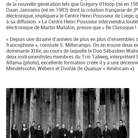
de la nouvelle génération tels que Grégory d’Hoop (né en 198
Daan Janssens (né en 1983) dont la création française de
(P
électronique, impliquera le Centre Henri Pousseur de Liège, q
à sa diffusion. » Le Centre Henri Pousseur interviendra toute
électronique de Martin Matalon, preuve que « Be Classique !
« Depuis une dizaine d’années de plus en plus d’ensembles 
francophone », constate S. Millecamps. On en trouve deux e
dominante XIXe, au cours de laquelle le Duo Sébastien Walni
deux instrumentistes membres du Trio Talweg, interprètent 
Alfama (photo), excellente formation créée il y a une décenn
Mendelssohn, Webern et Dvořák (le
Quatuor
« Américain »).