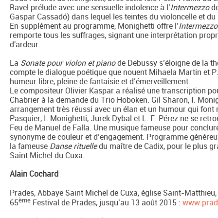
Ravel prélude avec une sensuelle indolence à l’
Intermezzo
d
Gaspar Cassadó) dans lequel les teintes du violoncelle et d
En supplément au programme, Monighetti offre l’
Intermezzo
remporte tous les suffrages, signant une interprétation prop
d'ardeur.
La
Sonate pour violon et piano
de Debussy s’éloigne de la t
compte le dialogue poétique que nouent Mihaela Martin et P. F
humeur libre, pleine de fantaisie et d’émerveillement.
Le compositeur Olivier Kaspar a réalisé une transcription po
Chabrier à la demande du Trio Hoboken. Gil Sharon, I. Monigh
arrangement très réussi avec un élan et un humour qui font 
Pasquier, I. Monighetti, Jurek Dybal et L. F. Pérez ne se retr
Feu de Manuel de Falla. Une musique fameuse pour conclure
synonyme de couleur et d’engagement. Programme généreux, il
la fameuse
Danse rituelle
du maître de Cadix, pour le plus g
Saint Michel du Cuxa.
Alain Cochard
Prades, Abbaye Saint Michel de Cuxa, église Saint-Matthieu, 
ème
65
Festival de Prades, jusqu’au 13 août 2015 :
www.prade