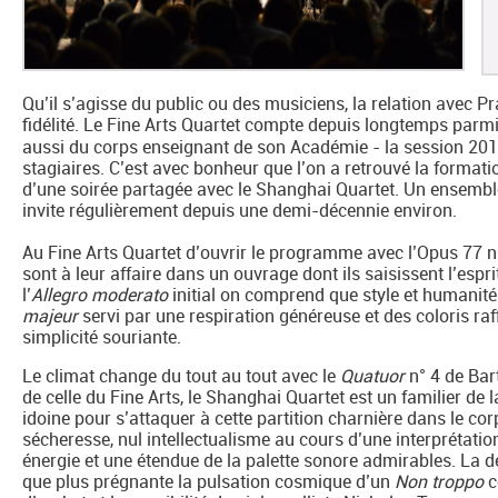
Qu’il s’agisse du public ou des musiciens, la relation avec P
fidélité. Le Fine Arts Quartet compte depuis longtemps parmi
aussi du corps enseignant de son Académie - la session 201
stagiaires. C’est avec bonheur que l’on a retrouvé la format
d’une soirée partagée avec le Shanghai Quartet. Un ensemble 
invite régulièrement depuis une demi-décennie environ.
Au Fine Arts Quartet d’ouvrir le programme avec l’Opus 77 n
sont à leur affaire dans un ouvrage dont ils saisissent l’esp
l’
Allegro moderato
initial on comprend que style et humani
majeur
servi par une respiration généreuse et des coloris raff
simplicité souriante.
Le climat change du tout au tout avec le
Quatuor
n° 4 de Bar
de celle du Fine Arts, le Shanghai Quartet est un familier de 
idoine pour s’attaquer à cette partition charnière dans le co
sécheresse, nul intellectualisme au cours d’une interprétati
énergie et une étendue de la palette sonore admirables. La 
que plus prégnante la pulsation cosmique d’un
Non troppo
c