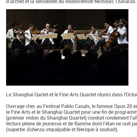
d’archet et la sensibilité du violoncelliste Nicholas Tzavar
Le Shanghai Qartet et le Fine Arts Quartet réunis dans l'O
Ouvrage cher au Festival Pablo Casals, le fameux Opus 20 
le Fine Arts et le Shanghai Quartet pour une fin de program
(premier violon du Shanghai Quartet) conduit rondement l’a
lecture pleine de jeunesse et de flamme dont l’élan ne nuit jam
(superbe
Scherzo
, impalpable et féerique à souhait).