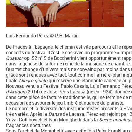
Luis Fernando Pérez © P.H. Martin
De Prades à l’Espagne, le chemin est vite parcouru et le répe
concerts du festival. C’est le cas avec un programme « Impr
Quatuor
op. 52 n° 5 de Boccherini vient opportunément rappe
dans la genèse de la forme reine de la musique de chambre. 
Quartet change d’univers mais ne convainc par moins dans une
grâce sont rendues avec tact, tout comme l’arrière-plan inq
finale
Allegro giusto
qui réserve une étonnante cadence au pr
Nouveau venu au Festival Pablo Casals, Luis Fernando Pérez
d’Aragon
(2014) de José Peris Lacasa (né en 1924), donnée e
dans cette pièce de facture traditionnelle, qui se termine de
occasion de savourer le jeu timbré et nuancé du pianiste.
Le nombre et la diversité des instrumentistes présents à Pr
très variés. Après la
Danse
de Lacasa, Pérez est rejoint par 
Yuval Gotlibovich et Ivan Monighetti dans la
Scène andalou
fragrances nocturnes.
Sous l’archet de Monighetti, avec cette fois Peter Frankl au cl