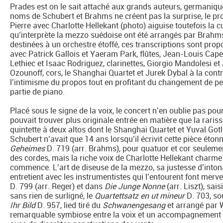
Prades est on le sait attaché aux grands auteurs, germaniques
noms de Schubert et Brahms ne créent pas la surprise, le pr
Pierre avec Charlotte Hellekant (photo) aiguise toutefois la c
qu’interprète la mezzo suédoise ont été arrangés par Brahms,
destinées à un orchestre étoffé, ces transcriptions sont propos
avec Patrick Gallois et Yaeram Park, flûtes, Jean-Louis Cape
Lethiec et Isaac Rodriguez, clarinettes, Giorgio Mandolesi et
Ozounoff, cors, le Shanghai Quartet et Jurek Dybal à la cont
l’intimisme du propos tout en profitant du changement de per
partie de piano.
Placé sous le signe de la voix, le concert n’en oublie pas pou
pouvait trouver plus originale entrée en matière que la rari
quintette à deux altos dont le Shanghai Quartet et Yuval Gotl
Schubert n’avait que 14 ans lorsqu’il écrivit cette pièce é
Geheimes
D. 719 (arr. Brahms), pour quatuor et cor seuleme
des cordes, mais la riche voix de Charlotte Hellekant char
commence. L’art de diseuse de la mezzo, sa justesse d’intona
entretient avec les instrumentistes qui l’entourent font merv
D. 799 (arr. Reger) et dans
Die Junge Nonne
(arr. Liszt), sai
sans rien de surligné, le
Quartettsatz en ut mineur
D. 703, so
Ihr Bild
D. 957, lied tiré du
Schwanengesang
et arrangé par W
remarquable symbiose entre la voix et un accompagnement t