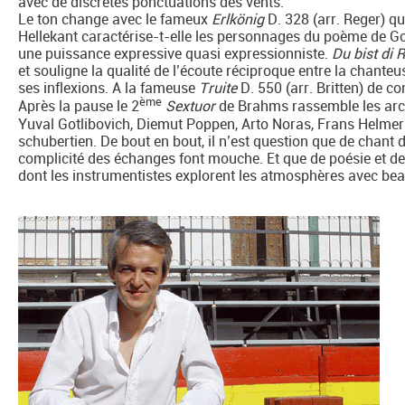
avec de discrètes ponctuations des vents.
Le ton change avec le fameux
Erlkönig
D. 328 (arr. Reger) qui
Hellekant caractérise-t-elle les personnages du poème de Goe
une puissance expressive quasi expressionniste.
Du bist di 
et souligne la qualité de l’écoute réciproque entre la chanteu
ses inflexions. A la fameuse
Truite
D. 550 (arr. Britten) de co
ème
Après la pause le 2
Sextuor
de Brahms rassemble les arch
Yuval Gotlibovich, Diemut Poppen, Arto Noras, Frans Helmer
schubertien. De bout en bout, il n’est question que de chant da
complicité des échanges font mouche. Et que de poésie et de
dont les instrumentistes explorent les atmosphères avec bea