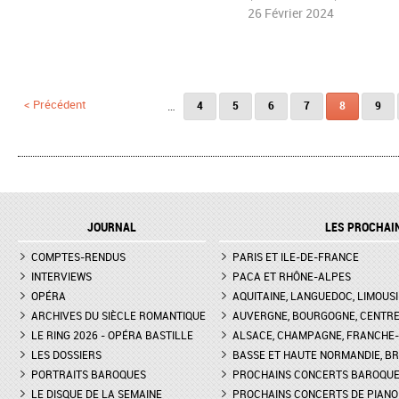
26 Février 2024
Pages
< Précédent
…
4
5
6
7
8
9
JOURNAL
LES PROCHAI
COMPTES-RENDUS
PARIS ET ILE-DE-FRANCE
INTERVIEWS
PACA ET RHÔNE-ALPES
OPÉRA
AQUITAINE, LANGUEDOC, LIMOUSI
ARCHIVES DU SIÈCLE ROMANTIQUE
AUVERGNE, BOURGOGNE, CENTR
LE RING 2026 - OPÉRA BASTILLE
ALSACE, CHAMPAGNE, FRANCHE-C
LES DOSSIERS
BASSE ET HAUTE NORMANDIE, BR
PORTRAITS BAROQUES
PROCHAINS CONCERTS BAROQU
LE DISQUE DE LA SEMAINE
PROCHAINS CONCERTS DE PIANO