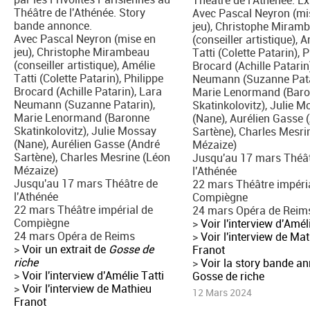
Théâtre de l'Athénée. Story
Avec Pascal Neyron (mi
bande annonce.
jeu), Christophe Miram
Avec Pascal Neyron (mise en
(conseiller artistique), 
jeu), Christophe Mirambeau
Tatti (Colette Patarin), 
(conseiller artistique), Amélie
Brocard (Achille Patarin
Tatti (Colette Patarin), Philippe
Neumann (Suzanne Pata
Brocard (Achille Patarin), Lara
Marie Lenormand (Bar
Neumann (Suzanne Patarin),
Skatinkolovitz), Julie 
Marie Lenormand (Baronne
(Nane), Aurélien Gasse 
Skatinkolovitz), Julie Mossay
Sartène), Charles Mesri
(Nane), Aurélien Gasse (André
Mézaize)
Sartène), Charles Mesrine (Léon
Jusqu'au 17 mars Théât
Mézaize)
l'Athénée
Jusqu'au 17 mars Théâtre de
22 mars Théâtre impéri
l'Athénée
Compiègne
22 mars Théâtre impérial de
24 mars Opéra de Reim
Compiègne
>
Voir l'interview d'Amél
24 mars Opéra de Reims
>
Voir l'interview de Ma
>
Voir un extrait de
Gosse de
Franot
riche
>
Voir la story bande a
>
Voir l'interview d'Amélie Tatti
Gosse de riche
>
Voir l'interview de Mathieu
12 Mars 2024
Franot