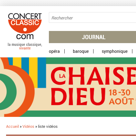
Aller au contenu principal
JOURNAL
opéra
baroque
symphonique
Accueil
»
Vidéos
»
liste vidéos