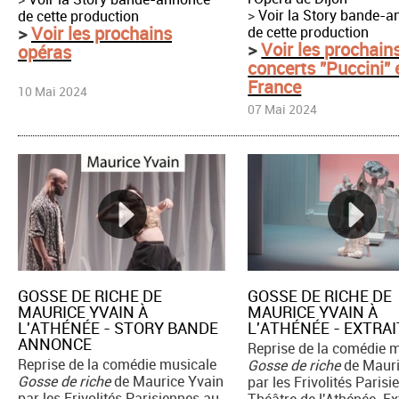
>
Voir la Story bande-
de cette production
>
Voir les prochains
de cette production
>
Voir les prochain
opéras
concerts "Puccini" 
France
10 Mai 2024
07 Mai 2024
GOSSE DE RICHE DE
GOSSE DE RICHE DE
MAURICE YVAIN À
MAURICE YVAIN À
L'ATHÉNÉE - STORY BANDE
L'ATHÉNÉE - EXTRAI
ANNONCE
Reprise de la comédie 
Reprise de la comédie musicale
Gosse de riche
de Mauri
Gosse de riche
de Maurice Yvain
par les Frivolités Paris
par les Frivolités Parisiennes au
Théâtre de l'Athénée. Ext