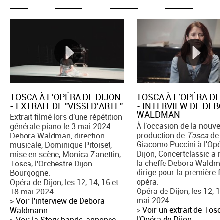
TOSCA À L'OPÉRA DE DIJON
TOSCA À L'OPÉRA DE
- EXTRAIT DE "VISSI D'ARTE"
- INTERVIEW DE DE
WALDMAN
Extrait filmé lors d'une répétition
À l'occasion de la nouve
générale piano le 3 mai 2024.
production de
Tosca
de
Debora Waldman, direction
Giacomo Puccini à l'Op
musicale, Dominique Pitoiset,
Dijon, Concertclassic a 
mise en scène, Monica Zanettin,
la cheffe Debora Waldm
Tosca, l'Orchestre Dijon
dirige pour la première f
Bourgogne.
opéra.
Opéra de Dijon, les 12, 14, 16 et
Opéra de Dijon, les 12, 1
18 mai 2024
mai 2024
>
Voir l'interview de Debora
>
Voir un extrait de Tos
Waldmann
l'Opéra de Dijon
>
Voir la Story bande-annonce