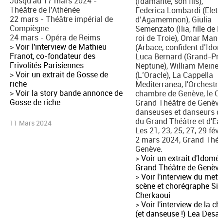
Jusqu'au 17 mars 2024 -
(Idamante, son fils),
Théâtre de l'Athénée
Federica Lombardi (Elettr
22 mars - Théâtre impérial de
d’Agamemnon), Giulia
Compiègne
Semenzato (Ilia, fille de
24 mars - Opéra de Reims
roi de Troie), Omar Man
>
Voir l'interview de Mathieu
(Arbace, confident d’Id
Franot, co-fondateur des
Luca Bernard (Grand-Pr
Frivolités Parisiennes
Neptune), William Meine
>
Voir un extrait de Gosse de
(L’Oracle), La Cappella
riche
Mediterranea, l'Orchest
>
Voir la story bande annonce de
chambre de Genève, le
Gosse de riche
Grand Théâtre de Genèv
danseuses et danseurs 
du Grand Théâtre et d'
11 Mars 2024
Les 21, 23, 25, 27, 29 fév
2 mars 2024, Grand Thé
Genève.
>
Voir un extrait d'Ido
Grand Théâtre de Genè
>
Voir l'interview du me
scène et chorégraphe Si
Cherkaoui
>
Voir l'interview de la 
(et danseuse !) Lea Des