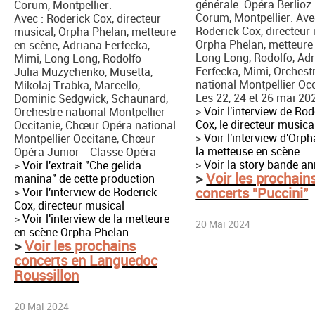
générale. Opéra Berlioz
Corum, Montpellier.
Corum, Montpellier. Ave
Avec : Roderick Cox, directeur
Roderick Cox, directeur 
musical, Orpha Phelan, metteure
Orpha Phelan, metteure
en scène, Adriana Ferfecka,
Long Long, Rodolfo, Ad
Mimi, Long Long, Rodolfo
Ferfecka, Mimi, Orchest
Julia Muzychenko, Musetta,
national Montpellier Occ
Mikolaj Trabka, Marcello,
Les 22, 24 et 26 mai 20
Dominic Sedgwick, Schaunard,
>
Voir l'interview de Rod
Orchestre national Montpellier
Cox, le directeur musica
Occitanie, Chœur Opéra national
>
Voir l'interview d'Orp
Montpellier Occitane, Chœur
la metteuse en scène
Opéra Junior - Classe Opéra
>
Voir la story bande a
>
Voir l'extrait "Che gelida
>
Voir les prochain
manina" de cette production
concerts "Puccini"
>
Voir l'interview de Roderick
Cox, directeur musical
>
Voir l'interview de la metteure
20 Mai 2024
en scène Orpha Phelan
>
Voir les prochains
concerts en Languedoc
Roussillon
20 Mai 2024