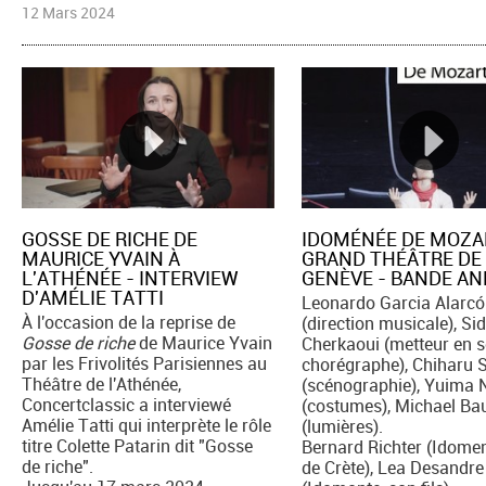
12 Mars 2024
GOSSE DE RICHE DE
IDOMÉNÉE DE MOZA
MAURICE YVAIN À
GRAND THÉÂTRE DE
L'ATHÉNÉE - INTERVIEW
GENÈVE - BANDE A
D'AMÉLIE TATTI
Leonardo Garcia Alarc
À l'occasion de la reprise de
(direction musicale), Sid
Gosse de riche
de Maurice Yvain
Cherkaoui (metteur en s
par les Frivolités Parisiennes au
chorégraphe), Chiharu 
Théâtre de l'Athénée,
(scénographie), Yuima 
Concertclassic a interviewé
(costumes), Michael Ba
Amélie Tatti qui interprète le rôle
(lumières).
titre Colette Patarin dit "Gosse
Bernard Richter (Idomen
de riche".
de Crète), Lea Desandre