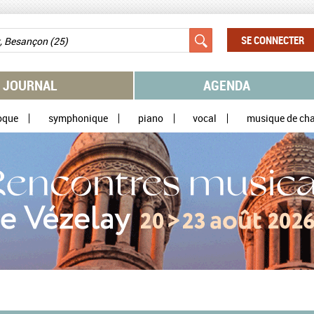
SE CONNECTER
JOURNAL
AGENDA
oque
symphonique
piano
vocal
musique de ch