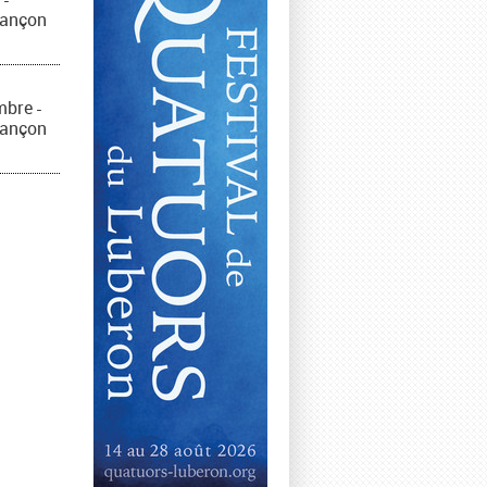
sançon
mbre
-
sançon