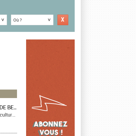
Où ?
59E CONCOURS INTERNATIONAL DE JEUNES CHEFS D’ORCHESTRE DE BESANÇON – L’ASIE EN FORCE – COMPTE-RENDU
e de...