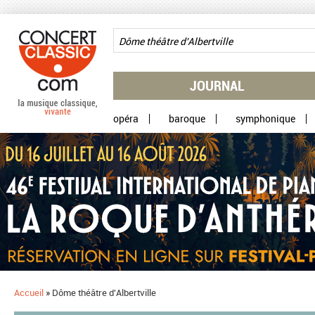
Aller au contenu principal
JOURNAL
opéra
baroque
symphonique
Accueil
»
Dôme théâtre d'Albertville