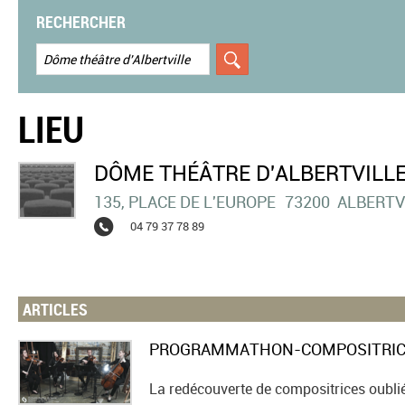
RECHERCHER
LIEU
DÔME THÉÂTRE D'ALBERTVILL
135, PLACE DE L'EUROPE
73200
ALBERTV
04 79 37 78 89
ARTICLES
La redécouverte de compositrices oublié