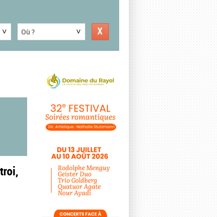
Où ?
troi,