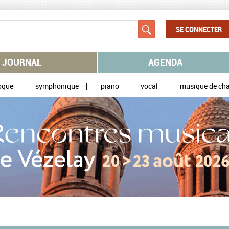
SE CONNECTER
JOURNAL
AGENDA
oque
symphonique
piano
vocal
musique de ch