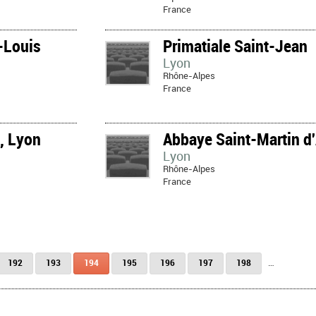
France
t-Louis
Primatiale Saint-Jean
Lyon
Rhône-Alpes
France
l, Lyon
Abbaye Saint-Martin d
Lyon
Rhône-Alpes
France
192
193
194
195
196
197
198
…