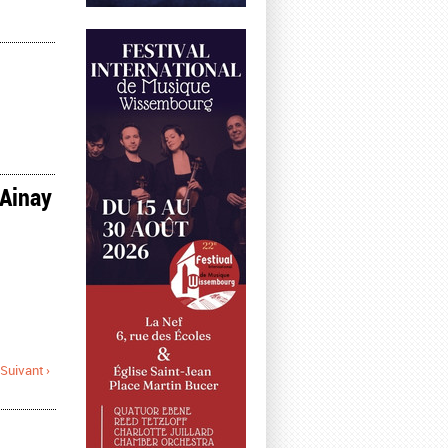
'Ainay
Suivant ›