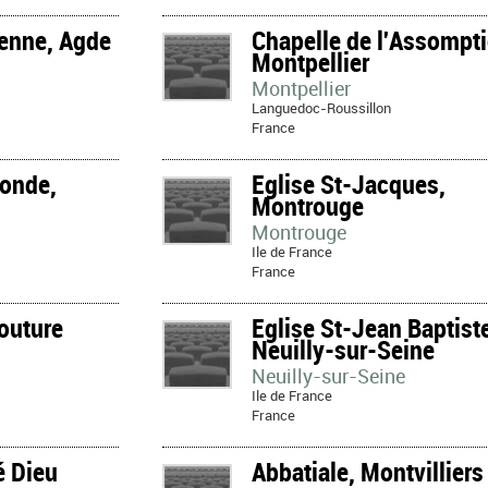
ienne, Agde
Chapelle de l'Assompti
Montpellier
Montpellier
Languedoc-Roussillon
France
gonde,
Eglise St-Jacques,
Montrouge
Montrouge
Ile de France
France
Couture
Eglise St-Jean Baptist
Neuilly-sur-Seine
Neuilly-sur-Seine
Ile de France
France
é Dieu
Abbatiale, Montvilliers