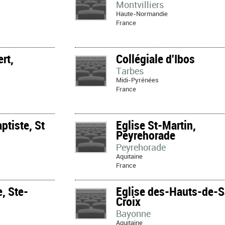
Montvilliers
Haute-Normandie
France
rt,
Collégiale d'Ibos
Tarbes
Midi-Pyrénées
France
ptiste, St
Eglise St-Martin,
Peyrehorade
Peyrehorade
Aquitaine
France
e, Ste-
Eglise des-Hauts-de-S
Croix
Bayonne
Aquitaine