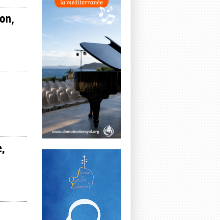
on,
e,