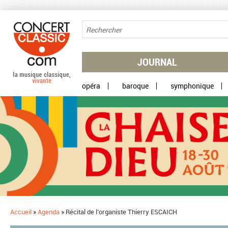
Aller au contenu principal
JOURNAL
opéra
baroque
symphonique
Accueil
»
Agenda
»
Récital de l’organiste Thierry ESCAICH