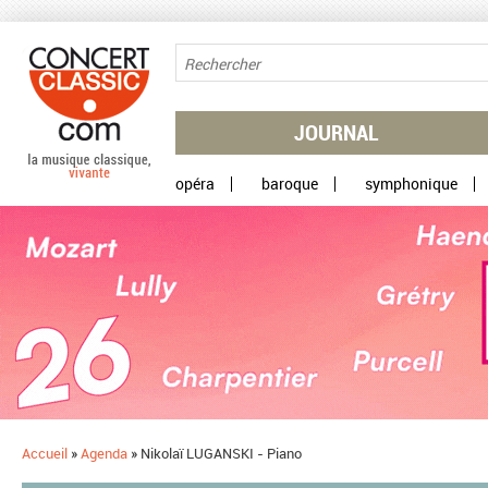
Aller au contenu principal
JOURNAL
opéra
baroque
symphonique
Accueil
»
Agenda
»
Nikolaï LUGANSKI - Piano