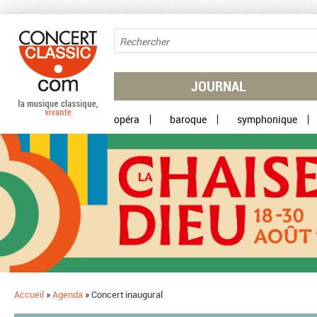
Aller au contenu principal
JOURNAL
opéra
baroque
symphonique
Accueil
»
Agenda
»
Concert inaugural