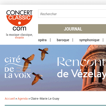
Aller au contenu principal
JOURNAL
opéra
baroque
symphonique
Accueil
»
Agenda
»
Claire-Marie Le Guay