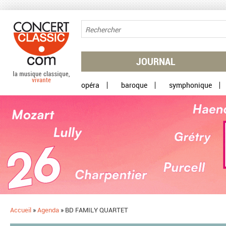
Aller au contenu principal
JOURNAL
opéra
baroque
symphonique
Accueil
»
Agenda
»
BD FAMILY QUARTET