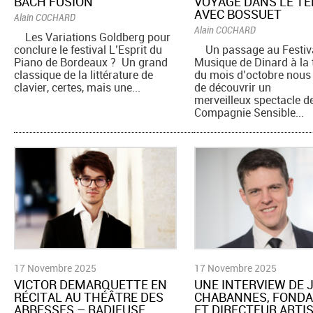
BACH FUSION
VOYAGE DANS LE T
AVEC BOSSUET
Alain COCHARD
Alain COCHARD
Les Variations Goldberg pour
conclure le festival L’Esprit du
Un passage au Festiv
Piano de Bordeaux ? Un grand
Musique de Dinard à la t
classique de la littérature de
du mois d’octobre nous
clavier, certes, mais une...
de découvrir un
merveilleux spectacle d
Compagnie Sensible...
17 Novembre 2025
17 Novembre 2025
​VICTOR DEMARQUETTE EN
UNE INTERVIEW DE
RÉCITAL AU THÉÂTRE DES
CHABANNES, FOND
ABBESSES – RADIEUSE
ET DIRECTEUR ARTI