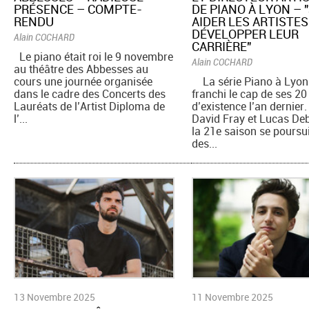
PRÉSENCE – COMPTE-
DE PIANO À LYON – 
RENDU
AIDER LES ARTISTES
DÉVELOPPER LEUR
Alain COCHARD
CARRIÈRE"
Le piano était roi le 9 novembre
Alain COCHARD
au théâtre des Abbesses au
cours une journée organisée
La série Piano à Lyon
dans le cadre des Concerts des
franchi le cap de ses 20
Lauréats de l’Artist Diploma de
d’existence l’an dernier
l’...
David Fray et Lucas De
la 21e saison se poursu
des...
13 Novembre 2025
11 Novembre 2025