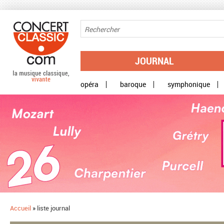
Aller au contenu principal
JOURNAL
opéra
baroque
symphonique
Accueil
»
liste journal