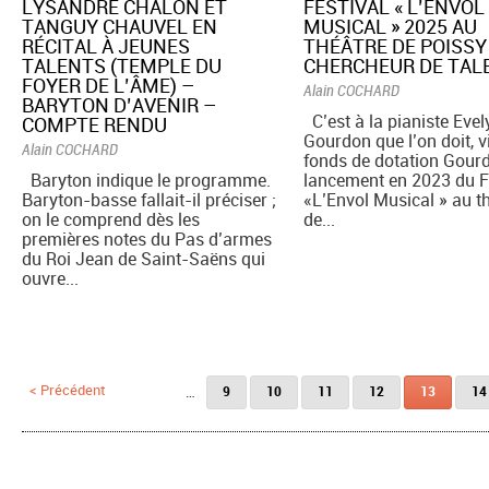
​LYSANDRE CHÂLON ET
​FESTIVAL « L’ENVOL
TANGUY CHAUVEL EN
MUSICAL » 2025 AU
RÉCITAL À JEUNES
THÉÂTRE DE POISSY
TALENTS (TEMPLE DU
CHERCHEUR DE TAL
FOYER DE L’ÂME) –
Alain COCHARD
BARYTON D’AVENIR –
C’est à la pianiste Eve
COMPTE RENDU
Gourdon que l’on doit, v
Alain COCHARD
fonds de dotation Gourd
Baryton indique le programme.
lancement en 2023 du F
Baryton-basse fallait-il préciser ;
«L’Envol Musical » au t
on le comprend dès les
de...
premières notes du Pas d’armes
du Roi Jean de Saint-Saëns qui
ouvre...
Pages
< Précédent
…
9
10
11
12
13
14