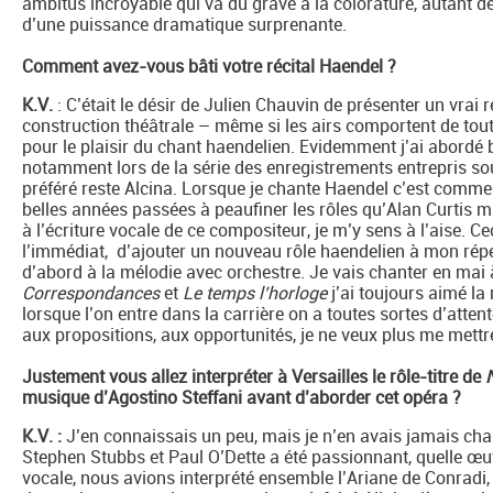
ambitus incroyable qui va du grave à la colorature, autant de d
d’une puissance dramatique surprenante.
Comment avez-vous bâti votre récital Haendel ?
K.V.
: C’était le désir de Julien Chauvin de présenter un vrai r
construction théâtrale – même si les airs comportent de to
pour le plaisir du chant haendelien. Evidemment j’ai abordé 
notamment lors de la série des enregistrements entrepris sou
préféré reste Alcina. Lorsque je chante Haendel c’est comme 
belles années passées à peaufiner les rôles qu’Alan Curtis m
à l’écriture vocale de ce compositeur, je m’y sens à l’aise. Ce
l’immédiat, d’ajouter un nouveau rôle haendelien à mon répert
d’abord à la mélodie avec orchestre. Je vais chanter en mai 
Correspondances
et
Le temps l’horloge
j’ai toujours aimé la
lorsque l’on entre dans la carrière on a toutes sortes d’attent
aux propositions, aux opportunités, je ne veux plus me mettre
Justement vous allez interpréter à Versailles le rôle-titre de
musique d’Agostino Steffani avant d’aborder cet opéra ?
K.V. :
J’en connaissais un peu, mais je n’en avais jamais chan
Stephen Stubbs et Paul O’Dette a été passionnant, quelle œu
vocale, nous avions interprété ensemble l’Ariane de Conradi