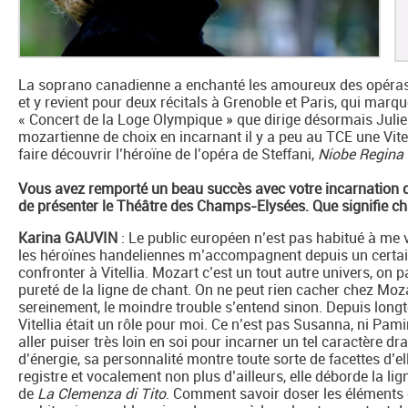
La soprano canadienne a enchanté les amoureux des opéras d
et y revient pour deux récitals à Grenoble et Paris, qui marq
« Concert de la Loge Olympique » que dirige désormais Julie
mozartienne de choix en incarnant il y a peu au TCE une Vitell
faire découvrir l’héroïne de l’opéra de Steffani,
Niobe Regina
Vous avez remporté un beau succès avec votre incarnation d
de présenter le Théâtre des Champs-Elysées. Que signifie c
Karina GAUVIN
: Le public européen n’est pas habitué à me v
les héroïnes handeliennes m’accompagnent depuis un certain
confronter à Vitellia. Mozart c’est un tout autre univers, on 
pureté de la ligne de chant. On ne peut rien cacher chez Mozart
sereinement, le moindre trouble s’entend sinon. Depuis lon
Vitellia était un rôle pour moi. Ce n’est pas Susanna, ni Pamin
aller puiser très loin en soi pour incarner un tel caractère
d’énergie, sa personnalité montre toute sorte de facettes d’
registre et vocalement non plus d’ailleurs, elle déborde la li
de
La Clemenza di Tito
. Comment savoir doser les éléments