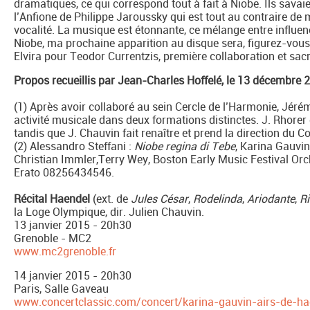
dramatiques, ce qui correspond tout à fait à Niobe. Ils savaie
l’Anfione de Philippe Jaroussky qui est tout au contraire d
vocalité. La musique est étonnante, ce mélange entre influence
Niobe, ma prochaine apparition au disque sera, figurez-vous
Elvira pour Teodor Currentzis, première collaboration et sacr
Propos recueillis par Jean-Charles Hoffelé, le 13 décembre 
(1) Après avoir collaboré au sein Cercle de l’Harmonie, Jéré
activité musicale dans deux formations distinctes. J. Rhorer
tandis que J. Chauvin fait renaître et prend la direction du 
(2) Alessandro Steffani :
Niobe regina di Tebe
, Karina Gauvi
Christian Immler,Terry Wey, Boston Early Music Festival Orc
Erato 08256434546.
Récital Haendel
(ext. de
Jules César
,
Rodelinda
,
Ariodante
,
R
la Loge Olympique, dir. Julien Chauvin.
13 janvier 2015 - 20h30
Grenoble - MC2
www.mc2grenoble.fr
14 janvier 2015 - 20h30
Paris, Salle Gaveau
www.concertclassic.com/concert/karina-gauvin-airs-de-ha