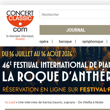
Aller au contenu principal
JOURNAL
opéra
baroque
symphonique
Accueil
»
Une interview de Karina Gauvin, soprano - De Vitellia à Niobe