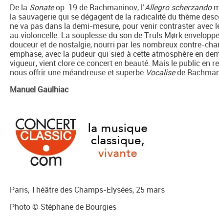
De la
Sonate
op. 19 de Rachmaninov, l’
Allegro scherzando
m
la sauvagerie qui se dégagent de la radicalité du thème desce
ne va pas dans la demi-mesure, pour venir contraster avec 
au violoncelle. La souplesse du son de Truls Mørk enveloppe 
douceur et de nostalgie, nourri par les nombreux contre-chant
emphase, avec la pudeur qui sied à cette atmosphère en demi
vigueur, vient clore ce concert en beauté. Mais le public en 
nous offrir une méandreuse et superbe
Vocalise
de Rachman
Manuel Gaulhiac
Paris, Théâtre des Champs-Elysées, 25 mars
Photo © Stéphane de Bourgies