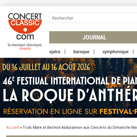
Aller au contenu principal
JOURNAL
opéra
baroque
symphonique
Accueil
»
Truls Mørk et Bezhod Abduraimov aux Concerts du Dimanche Mat