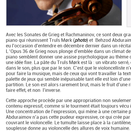
Avec les Sonates de Grieg et Rachmaninov, ce sont deux grand
piano qui réunissent Truls Mørk (
photo
) et Behzod Abduraimo
eu l’occasion d’entendre en décembre dernier dans un récita
L
'
Opus 36 de Grieg nous plonge d’emblée dans un climat de t
piano semblent donner une assise psychologique au thème cen
une idée fixe. La pâte du Truls Mørk est là : un vibrato serré,
dans le son, plus que par le son. C’est que le violoncelliste n
pour faire la musique, mais de ceux qui vont travailler la te
palette de jeux qui semble inépuisable tant elle est loin d’un
partition. Le son est alors rarement brut, mais le fruit d’une
faire effet, et non l’inverse.
Cette approche procède par une appropriation non seulemen
contenu expressif, comme si le tourment était toujours vécu 
Une concentration de l’expression, qui mène à une certaine p
Abduraimov n’a pas cette pudeur expressive, ce qui crée par
couvrant le violoncelle. Le tumulte laisse place à la cantilène
souplesse donne au violoncelle des allures de voix humaine. 