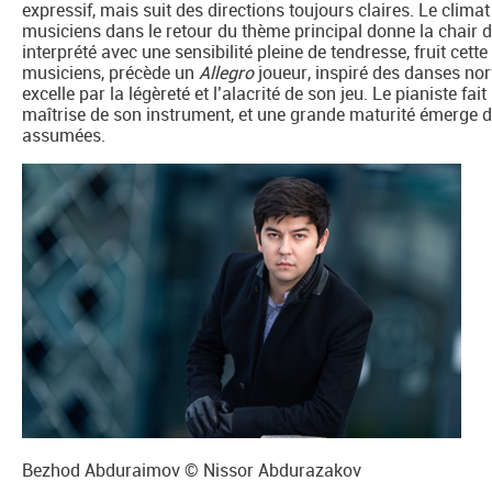
expressif, mais suit des directions toujours claires. Le climat
musiciens dans le retour du thème principal donne la chair d
interprété avec une sensibilité pleine de tendresse, fruit cet
musiciens, précède un
Allegro
joueur, inspiré des danses no
excelle par la légèreté et l’alacrité de son jeu. Le pianiste f
maîtrise de son instrument, et une grande maturité émerge de
assumées.
Bezhod Abduraimov © Nissor Abdurazakov