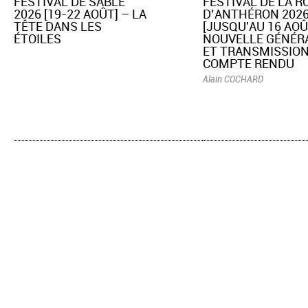
​FESTIVAL DE SABLÉ
​FESTIVAL DE LA 
2026 [19-22 AOÛT] – LA
D’ANTHÉRON 202
TÊTE DANS LES
[JUSQU'AU 16 AOÛ
ÉTOILES
NOUVELLE GÉNÉR
ET TRANSMISSION
COMPTE RENDU
Alain COCHARD