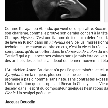
Comme Karajan ou Abbado, qui vient de disparaître, Riccardo
son charisme, comme le prouve son dernier concert à la têt
Champs-Elysées. C’est une flamme de feu qui a déferlé sur la
de lave en fusion dans un
Finlandia
de Sibelius impressionna
technique que chacun admire en eux, c’est la vie et la réact
somptueux qu’ils ont offert dans le
Concerto de violon
du mê
Tetzlaff qui a pu lancer ses volutes sans jamais être couvert
des archets des cellistes au début du dernier mouvement éta
L’Autrichien Anton Bruckner n’a pas l’aspect minéral et tellu
Symphonie
en la majeur, plus sereine que celles qui l’entour
promène à pas d’homme, sans hâte, sans contrastes excessifs
L’interprétation qu’en proposent Riccardo Chailly et les Vienno
déceler dans l’esprit du compositeur quelques hésitations da
Finale
. Un scalpel poétique.
Jacques Doucelin