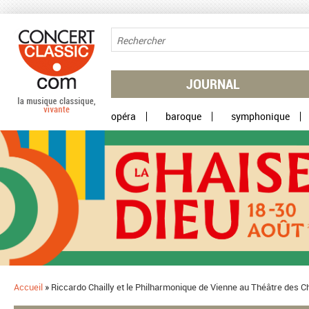
Aller au contenu principal
JOURNAL
opéra
baroque
symphonique
Accueil
»
Riccardo Chailly et le Philharmonique de Vienne au Théâtre de