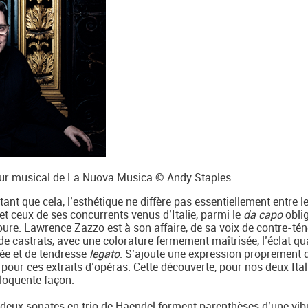
cteur musical de La Nuova Musica © Andy Staples
nt que cela, l’esthétique ne diffère pas essentiellement entre l
t ceux de ses concurrents venus d’Italie, parmi le
da capo
obli
ure. Lawrence Zazzo est à son affaire, de sa voix de contre-té
e de castrats, avec une colorature fermement maîtrisée, l’éclat qu
uée et de tendresse
legato
. S’ajoute une expression proprement 
n pour ces extraits d’opéras. Cette découverte, pour nos deux Ita
éloquente façon.
 deux sonates en trio de Haendel forment parenthèses d’une vib