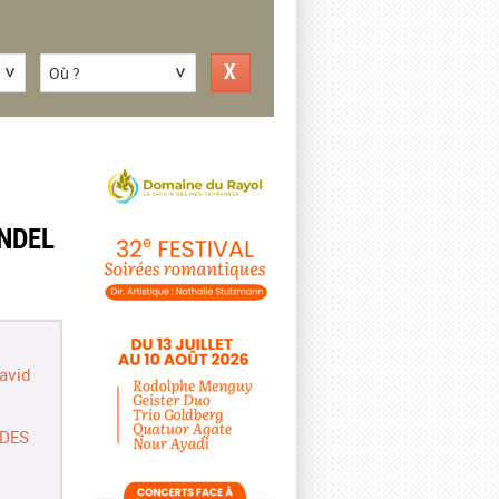
Où ?
ENDEL
avid
 DES