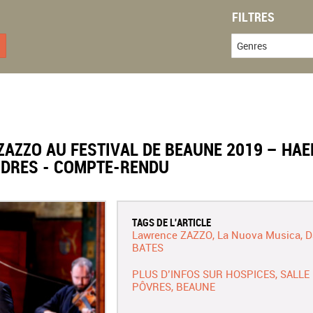
FILTRES
Genres
ZAZZO AU FESTIVAL DE BEAUNE 2019 – HA
ONDRES - COMPTE-RENDU
TAGS DE L'ARTICLE
Lawrence ZAZZO
La Nuova Musica
D
BATES
PLUS D’INFOS SUR HOSPICES, SALLE
PÔVRES, BEAUNE