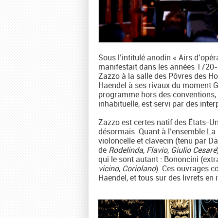
Sous l’intitulé anodin « Airs d’opéra
manifestait dans les années 1720-1
Zazzo à la salle des Pôvres des Ho
Haendel à ses rivaux du moment Gi
programme hors des conventions, p
inhabituelle, est servi par des int
Zazzo est certes natif des États-Uni
désormais. Quant à l’ensemble La 
violoncelle et clavecin (tenu par D
de
Rodelinda
,
Flavio
,
Giulio Cesare
qui le sont autant : Bononcini (extr
vicino
,
Coriolano
). Ces ouvrages c
Haendel, et tous sur des livrets en 