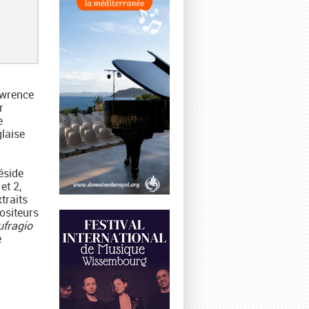
awrence
r
e
laise
éside
et 2,
traits
ositeurs
ufragio
e