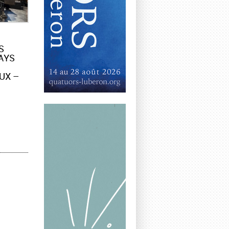
S
AYS
UX –