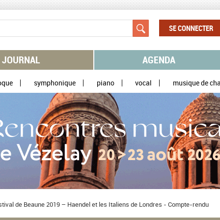
SE CONNECTER
JOURNAL
AGENDA
oque
symphonique
piano
vocal
musique de ch
tival de Beaune 2019 – Haendel et les Italiens de Londres - Compte-rendu