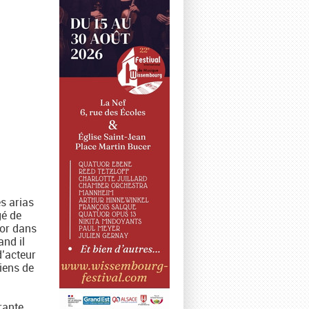
es arias
gé de
nor dans
and il
d’acteur
liens de
rante