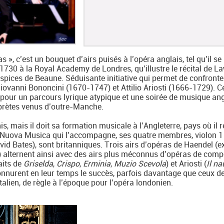
s », c’est un bouquet d’airs puisés à l’opéra anglais, tel qu’il se
730 à la Royal Academy de Londres, qu’illustre le récital de L
spices de Beaune. Séduisante initiative qui permet de confronte
ovanni Bononcini (1670-1747) et Attilio Ariosti (1666-1729). C
our un parcours lyrique atypique et une soirée de musique ang
erprètes venus d’outre-Manche.
s, mais il doit sa formation musicale à l’Angleterre, pays où il r
Nuova Musica qui l’accompagne, ses quatre membres, violon 1 
avid Bates), sont britanniques. Trois airs d’opéras de Haendel (ex
) alternent ainsi avec des airs plus méconnus d’opéras de comp
aits de
Griselda
,
Crispo
,
Erminia
,
Muzio Scevola
) et Ariosti (
Il na
onnurent en leur temps le succès, parfois davantage que ceux d
italien, de règle à l’époque pour l’opéra londonien.