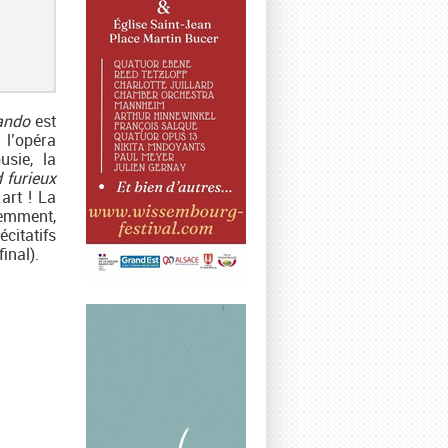
ando
est
 l’opéra
usie, la
 furieux
art ! La
idemment,
citatifs
inal).