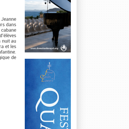
e Jeanne
urs dans
, cabane
d’élèves
a nuit au
a et les
fantine.
gique de