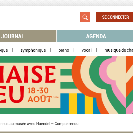
SE CONNECTER
JOURNAL
AGENDA
oque
symphonique
piano
vocal
musique de ch
le nuit au musée avec Haendel – Compte rendu