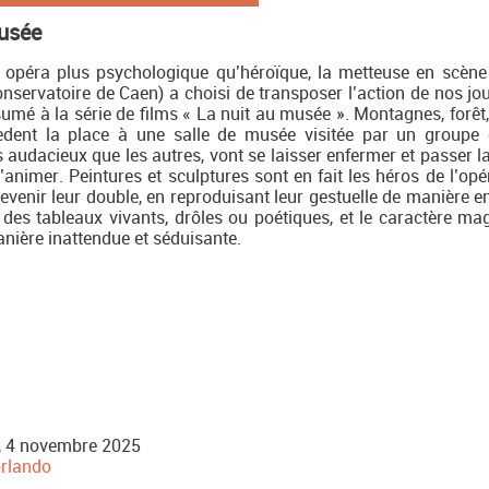
musée
péra plus psychologique qu’héroïque, la metteuse en scèn
servatoire de Caen) a choisi de transposer l’action de nos jo
sumé à la série de films « La nuit au musée ». Montagnes, forêt
èdent la place à une salle de musée visitée par un groupe 
s audacieux que les autres, vont se laisser enfermer et passer l
animer. Peintures et sculptures sont en fait les héros de l’opér
evenir leur double, en reproduisant leur gestuelle de manière en
 à des tableaux vivants, drôles ou poétiques, et le caractère ma
anière inattendue et séduisante.
, 4 novembre 2025
orlando