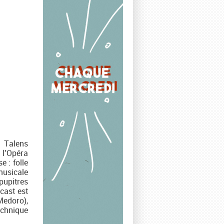
s Talens
 l’Opéra
 : folle
musicale
pupitres
 cast est
Medoro),
echnique