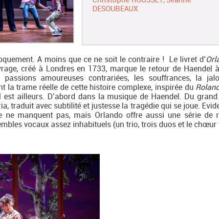
DESOUBEAUX
oquement. A moins que ce ne soit le contraire ! Le livret d’
Orl
ouvrage, créé à Londres en 1733, marque le retour de Haendel à
passions amoureuses contrariées, les souffrances, la jalo
nt la trame réelle de cette histoire complexe, inspirée du
Roland
iel est ailleurs. D’abord dans la musique de Haendel. Du grand 
a, traduit avec subtilité et justesse la tragédie qui se joue. Ev
ie ne manquent pas, mais Orlando offre aussi une série de ré
es vocaux assez inhabituels (un trio, trois duos et le chœur f