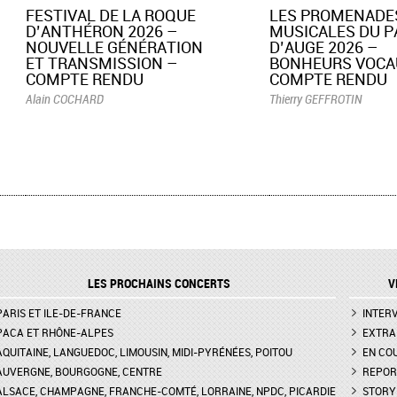
​FESTIVAL DE LA ROQUE
LES PROMENADE
D’ANTHÉRON 2026 –
MUSICALES DU P
NOUVELLE GÉNÉRATION
D’AUGE 2026 –
ET TRANSMISSION –
BONHEURS VOCA
COMPTE RENDU
COMPTE RENDU
Alain COCHARD
Thierry GEFFROTIN
LES PROCHAINS CONCERTS
V
PARIS ET ILE-DE-FRANCE
INTER
PACA ET RHÔNE-ALPES
EXTRA
AQUITAINE, LANGUEDOC, LIMOUSIN, MIDI-PYRÉNÉES, POITOU
EN CO
AUVERGNE, BOURGOGNE, CENTRE
REPOR
ALSACE, CHAMPAGNE, FRANCHE-COMTÉ, LORRAINE, NPDC, PICARDIE
STORY