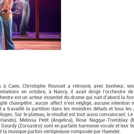
s à Caen, Christophe Rousset a retrouvé, avec bonheur, se
ntations en octobre, à Nancy, il avait dirigé l’orchestre de
estre est un acteur essentiel du drame qui nait d’abord la fosse
lupté champêtre…aucun affect n’est négligé, aucune intention 
 a travaillé la partition dans les moindres détails et tous les 
oges. Sur le plateau, le résultat est tout aussi convaincant. Le
lando), Mélissa Petit (Angelica), Rose Naggar-Tremblay (
r Gourdy (Zoroastro) sont en parfaite harmonie vocale et leur t
ré la musique parfois vertigineuse composée par Haendel.