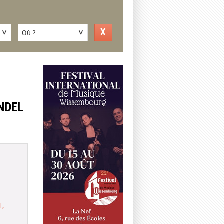
Où ?
NDEL
T