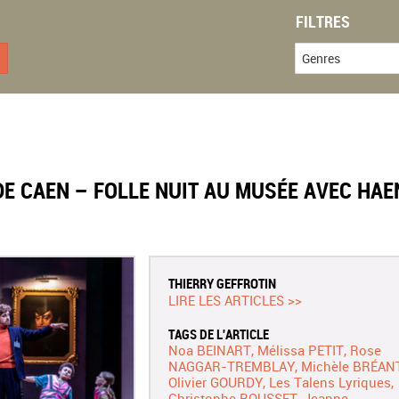
FILTRES
Genres
E CAEN – FOLLE NUIT AU MUSÉE AVEC HAE
THIERRY GEFFROTIN
LIRE LES ARTICLES >>
TAGS DE L'ARTICLE
Noa BEINART
Mélissa PETIT
Rose
NAGGAR-TREMBLAY
Michèle BRÉAN
Olivier GOURDY
Les Talens Lyriques
Christophe ROUSSET
Jeanne