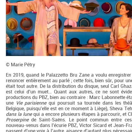
© Marie Pétry
En 2019, quand le Palazzetto Bru Zane a voulu enregistrer 
renoncer entièrement au parlé ; cette fois, bien sûr, pour une r
était tout autre. De la distribution du disque, seul Carl Gha
est celui d’un muet… Quant aux autres, ce ne sont évid
productions du PBZ, bien au contraire : Marc Labonnette é
une
Vie parisienne
qui poursuit sa tournée dans les thé
Belgique, puisqu’elle est en ce moment à Liège), Sheva Teh
dans la lune
qui a encore plusieurs étapes à parcourir, et C
Proserpine
de Saint-Saëns. Le point commun entre ces c
nouveau-venus dans l’écurie PBZ, Victor Sicard et Jean-Franç
passent d’une voix à l’autre, aisance d’autant plus nécessair