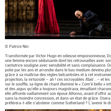
© Patrice Nin
Transformée par Victor Hugo en odieuse empoisonneuse, Doniz
une femme encore séduisante dont les retrouvailles avec son f
cantatrice souligne avec sensibilité et sans complaisance. Dot
polie par les ans et arrondie dans le bas medium devenu plus 
grâce à sa maîtrise des règles belcantistes et à cet instrument 
projection, la virtuosité – ah ! ces incroyables
filati
...– et le
sur le souffle, sa ligne de chant illumine le « Com’è bello » in
et des aigus qu’elle a toujours magistraux, émaillant chacune
elle affronte vaillamment son époux Alfonso, avant d’offrir a
sans la moindre concession, et dans un état de grâce. Oser
préférera-t-elle s’abstenir comme Sutherland ? L’avenir le di